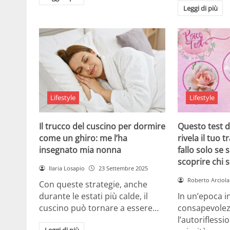
Leggi di più
Lifestyle
Lifestyle
Il trucco del cuscino per dormire
Questo test d
come un ghiro: me l’ha
rivela il tuo 
insegnato mia nonna
fallo solo se 
scoprire chi s
Ilaria Losapio
23 Settembre 2025
Roberto Arciola
Con queste strategie, anche
durante le estati più calde, il
In un’epoca in
cuscino può tornare a essere…
consapevolezz
l’autorifless