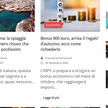
Economia
ana: la spiaggia
Bonus 800 euro, arriva il ‘regalo’
mero chiuso che
d’autunno: ecco come
 pochissimi
richiederlo
ccione
Francesca Petriccione
025
24 Settembre 2025
ti italiana, questa
L’INPS si prepara a erogare un
per segreta e a
bonus economico nel mese di
o: quasi nessuno…
ottobre, che raggiungerà
importi…
Leggi di più