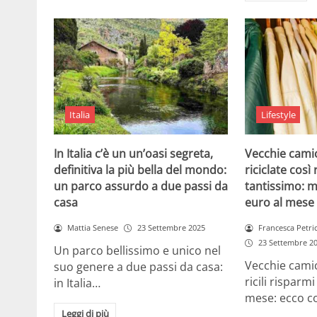
Italia
Lifestyle
In Italia c’è un un’oasi segreta,
Vecchie camic
definitiva la più bella del mondo:
riciclate cos
un parco assurdo a due passi da
tantissimo: m
casa
euro al mese
Mattia Senese
23 Settembre 2025
Francesca Petri
23 Settembre 2
Un parco bellissimo e unico nel
Vecchie camic
suo genere a due passi da casa:
ricili risparm
in Italia…
mese: ecco 
Leggi di più