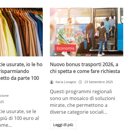
Economia
ie usurate, io le ho
Nuovo bonus trasporti 2026, a
ì risparmiando
chi spetta e come fare richiesta
etto da parte 100
Ilaria Losapio
23 Settembre 2025
Questi programmi regionali
ccione
sono un mosaico di soluzioni
025
mirate, che permettono a
ie usurate, se le
diverse categorie sociali…
i più di 100 euro al
come…
Leggi di più