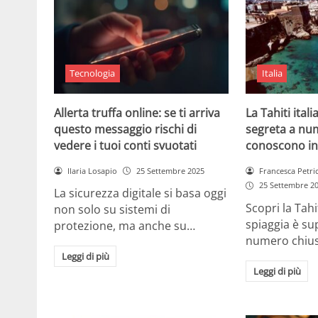
Tecnologia
Italia
Allerta truffa online: se ti arriva
La Tahiti itali
questo messaggio rischi di
segreta a nu
vedere i tuoi conti svuotati
conoscono in
Ilaria Losapio
25 Settembre 2025
Francesca Petri
25 Settembre 2
La sicurezza digitale si basa oggi
Scopri la Tahi
non solo su sistemi di
spiaggia è su
protezione, ma anche su…
numero chius
Leggi di più
Leggi di più