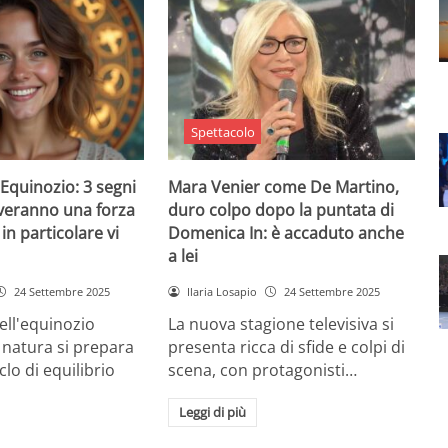
Spettacolo
Equinozio: 3 segni
Mara Venier come De Martino,
everanno una forza
duro colpo dopo la puntata di
in particolare vi
Domenica In: è accaduto anche
a lei
24 Settembre 2025
Ilaria Losapio
24 Settembre 2025
dell'equinozio
La nuova stagione televisiva si
 natura si prepara
presenta ricca di sfide e colpi di
lo di equilibrio
scena, con protagonisti…
Leggi di più