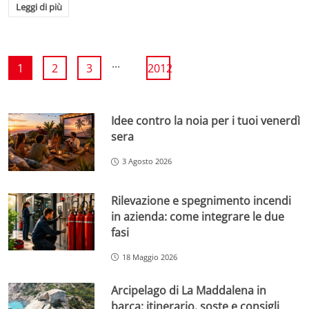
Leggi di più
...
1
2
3
2012
Idee contro la noia per i tuoi venerdì
sera
3 Agosto 2026
Rilevazione e spegnimento incendi
in azienda: come integrare le due
fasi
18 Maggio 2026
Arcipelago di La Maddalena in
barca: itinerario, soste e consigli