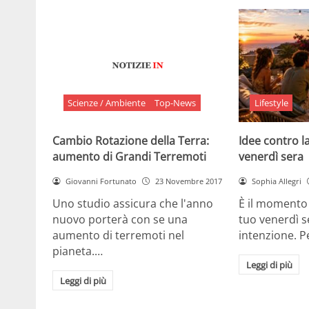
Scienze / Ambiente
Top-News
Lifestyle
Cambio Rotazione della Terra:
Idee contro la
aumento di Grandi Terremoti
venerdì sera
Giovanni Fortunato
23 Novembre 2017
Sophia Allegri
Uno studio assicura che l'anno
È il momento 
nuovo porterà con se una
tuo venerdì s
aumento di terremoti nel
intenzione. 
pianeta.…
Leggi di più
Leggi di più