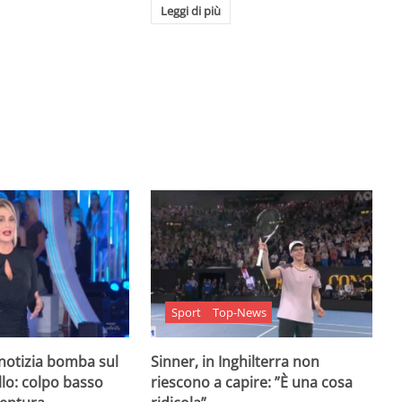
Leggi di più
Sport
Top-News
 notizia bomba sul
Sinner, in Inghilterra non
lo: colpo basso
riescono a capire: ”È una cosa