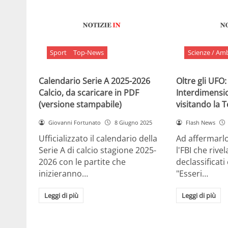
Sport
Top-News
Scienze / Am
Calendario Serie A 2025-2026
Oltre gli UFO:
Calcio, da scaricare in PDF
Interdimensi
(versione stampabile)
visitando la 
Giovanni Fortunato
8 Giugno 2025
Flash News
Ufficializzato il calendario della
Ad affermarl
Serie A di calcio stagione 2025-
l'FBI che rivela
2026 con le partite che
declassificati
inizieranno…
"Esseri…
Leggi di più
Leggi di più