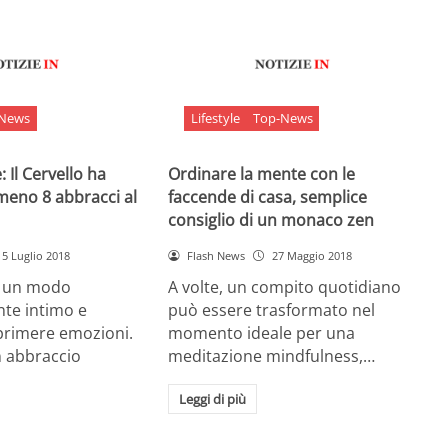
-News
Lifestyle
Top-News
 Il Cervello ha
Ordinare la mente con le
meno 8 abbracci al
faccende di casa, semplice
consiglio di un monaco zen
5 Luglio 2018
Flash News
27 Maggio 2018
è un modo
A volte, un compito quotidiano
nte intimo e
può essere trasformato nel
sprimere emozioni.
momento ideale per una
n abbraccio
meditazione mindfulness,…
Leggi di più