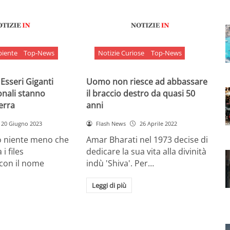
biente
Top-News
Notizie Curiose
Top-News
 Esseri Giganti
Uomo non riesce ad abbassare
onali stanno
il braccio destro da quasi 50
Terra
anni
20 Giugno 2023
Flash News
26 Aprile 2022
o niente meno che
Amar Bharati nel 1973 decise di
 i files
dedicare la sua vita alla divinità
 con il nome
indù 'Shiva'. Per…
Leggi di più