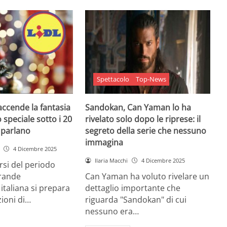
Spettacolo
Top-News
 accende la fantasia
Sandokan, Can Yaman lo ha
 speciale sotto i 20
rivelato solo dopo le riprese: il
e parlano
segreto della serie che nessuno
immagina
4 Dicembre 2025
Ilaria Macchi
4 Dicembre 2025
arsi del periodo
grande
Can Yaman ha voluto rivelare un
 italiana si prepara
dettaglio importante che
zioni di…
riguarda "Sandokan" di cui
nessuno era…