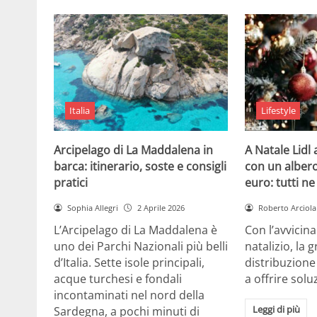
Italia
Lifestyle
Arcipelago di La Maddalena in
A Natale Lidl
barca: itinerario, soste e consigli
con un albero
pratici
euro: tutti n
Sophia Allegri
2 Aprile 2026
Roberto Arciola
L’Arcipelago di La Maddalena è
Con l’avvicin
uno dei Parchi Nazionali più belli
natalizio, la 
d’Italia. Sette isole principali,
distribuzione
acque turchesi e fondali
a offrire solu
incontaminati nel nord della
Leggi di più
Sardegna, a pochi minuti di