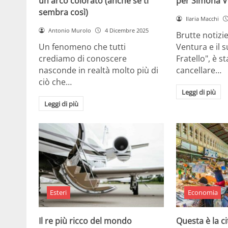
un arco colorato (anche se ti
per Simona V
sembra così)
Ilaria Macchi
Antonio Murolo
4 Dicembre 2025
Brutte notizi
Un fenomeno che tutti
Ventura e il 
crediamo di conoscere
Fratello", è s
nasconde in realtà molto più di
cancellare…
ciò che…
Leggi di più
Leggi di più
Esteri
Economia
Il re più ricco del mondo
Questa è la ci