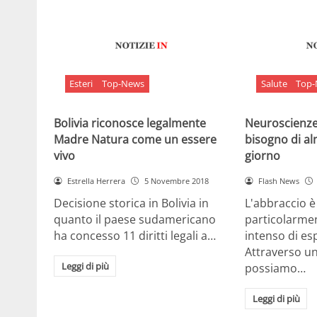
Esteri
Top-News
Salute
Top
Bolivia riconosce legalmente
Neuroscienze:
Madre Natura come un essere
bisogno di al
vivo
giorno
Estrella Herrera
5 Novembre 2018
Flash News
Decisione storica in Bolivia in
L'abbraccio 
quanto il paese sudamericano
particolarme
ha concesso 11 diritti legali a…
intenso di e
Attraverso u
Leggi di più
possiamo…
Leggi di più