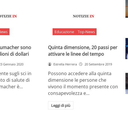
News
Educazione
Top-News
chumacher sono
Quinta dimensione, 20 passi per
ioni di dollari
attivare le linee del tempo
23 Gennaio 2020
Estrella Herrera
20 Settembre 2019
nte sugli sci in
Possono accedere alla quinta
ato di salute di
dimensione le persone che
umacher è…
vivono il momento presente con
consapevolezza e…
Leggi di più