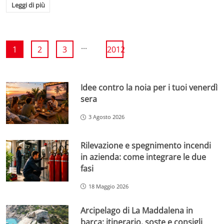
Leggi di più
...
1
2
3
2012
Idee contro la noia per i tuoi venerdì
sera
3 Agosto 2026
Rilevazione e spegnimento incendi
in azienda: come integrare le due
fasi
18 Maggio 2026
Arcipelago di La Maddalena in
barca: itinerario, soste e consigli