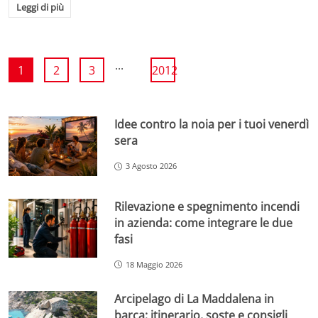
Leggi di più
...
1
2
3
2012
Idee contro la noia per i tuoi venerdì
sera
3 Agosto 2026
Rilevazione e spegnimento incendi
in azienda: come integrare le due
fasi
18 Maggio 2026
Arcipelago di La Maddalena in
barca: itinerario, soste e consigli