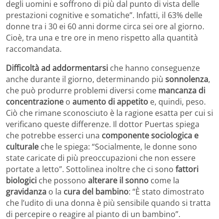
degli uomini e soffrono di più dal punto di vista delle
prestazioni cognitive e somatiche”. Infatti, il 63% delle
donne tra i 30 ei 60 anni dorme circa sei ore al giorno.
Cioè, tra una e tre ore in meno rispetto alla quantità
raccomandata.
Difficoltà ad addormentarsi
che hanno conseguenze
anche durante il giorno, determinando più
sonnolenza
,
che può produrre problemi diversi come
mancanza di
concentrazione
o
aumento di appetito
e, quindi, peso.
Ciò che rimane sconosciuto è la ragione esatta per cui si
verificano queste differenze. Il dottor Puertas spiega
che potrebbe esserci una
componente sociologica e
culturale
che le spiega: “Socialmente, le donne sono
state caricate di più preoccupazioni che non essere
portate a letto”. Sottolinea inoltre che ci sono
fattori
biologici
che possono
alterare il sonno
come la
gravidanza
o la
cura del bambino
: “È stato dimostrato
che l’udito di una donna è più sensibile quando si tratta
di percepire o reagire al pianto di un bambino”.