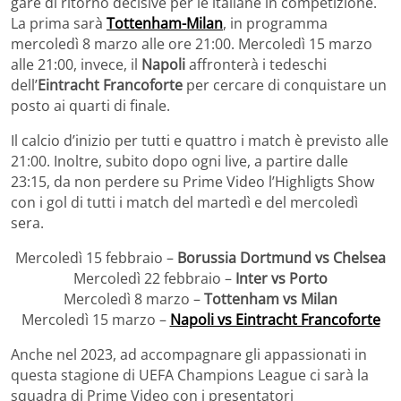
gare di ritorno decisive per le italiane in competizione.
La prima sarà
Tottenham-Milan
, in programma
mercoledì 8 marzo alle ore 21:00. Mercoledì 15 marzo
alle 21:00, invece, il
Napoli
affronterà i tedeschi
dell’
Eintracht Francoforte
per cercare di conquistare un
posto ai quarti di finale.
Il calcio d’inizio per tutti e quattro i match è previsto alle
21:00. Inoltre, subito dopo ogni live, a partire dalle
23:15, da non perdere su Prime Video l’Highligts Show
con i gol di tutti i match del martedì e del mercoledì
sera.
Mercoledì 15 febbraio –
Borussia Dortmund vs Chelsea
Mercoledì 22 febbraio –
Inter vs Porto
Mercoledì 8 marzo –
Tottenham vs Milan
Mercoledì 15 marzo –
Napoli vs Eintracht Francoforte
Anche nel 2023, ad accompagnare gli appassionati in
questa stagione di UEFA Champions League ci sarà la
squadra di Prime Video con i presentatori