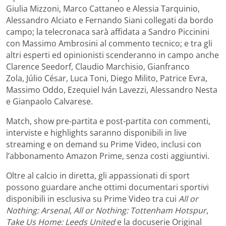
Giulia Mizzoni, Marco Cattaneo e Alessia Tarquinio,
Alessandro Alciato e Fernando Siani collegati da bordo
campo; la telecronaca sarà affidata a Sandro Piccinini
con Massimo Ambrosini al commento tecnico; e tra gli
altri esperti ed opinionisti scenderanno in campo anche
Clarence Seedorf, Claudio Marchisio, Gianfranco
Zola, Júlio César, Luca Toni, Diego Milito, Patrice Evra,
Massimo Oddo, Ezequiel Iván Lavezzi, Alessandro Nesta
e Gianpaolo Calvarese.
Match, show pre-partita e post-partita con commenti,
interviste e highlights saranno disponibili in live
streaming e on demand su Prime Video, inclusi con
l’abbonamento Amazon Prime, senza costi aggiuntivi.
Oltre al calcio in diretta, gli appassionati di sport
possono guardare anche ottimi documentari sportivi
disponibili in esclusiva su Prime Video tra cui
All or
Nothing: Arsenal
,
All or Nothing: Tottenham Hotspur
,
Take Us Home: Leeds United
e la docuserie Original