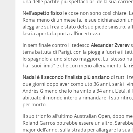
una delle partite più spettacolari della sua carrier
Nell’
aspetto fisico
le cose non sono così chiare. L
Roma meno di un mese fa, le sue dichiarazioni un p
aleggiare sul reale stato del suo piede sinistro, a
lascia aperta la porta all’incertezza.
In semifinale contro il tedesco
Alexander Zverev
s
terra battuta di Parigi, con la pioggia fuori e il te
lo spagnolo a uno sforzo maggiore. Lui stesso ha
ha i suoi limiti” e che con meno allenamento, la r
Nadal è il secondo finalista più anziano
di tutti i 
due giorni dopo aver compiuto 36 anni, sarà il vi
Andrés Gimeno che lo ha vinto a 34 anni. L’età, il fi
abituato il mondo intero a rimandare il suo ritiro
per morto.
Il suo trionfo all’ultimo Australian Open, dopo m
Roland Garros potrebbe essere un altro. Sarebbe 
major dell’anno, sulla strada per allargare la sua