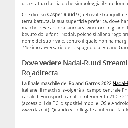
una statua d’acciaio che simboleggia il suo domini
Che dire su
Casper Ruud
? Quel rivale tranquillo 
terra battuta, la sua superficie preferita, dove ha 
ma che deve ancora laurearsi vincitore in grandi to
bevuto dalle fonti ‘Nadal’, poiché si allena regol
nome del suo rivale, contro il quale non ha mai 
74esimo avversario dello spagnolo al Roland Garros
Dove vedere Nadal-Ruud Streaming
Rojadirecta
La finale maschile del Roland Garros 2022
Nadal-
italiane. Il match si svolgerà al campo centrale Ph
canali di Eurosport, canali di riferimento 210 e 21
(accessibili da PC, dispositivi mobile iOS e Androi
www.dazn.it). Quando vi collegate a internet fatel