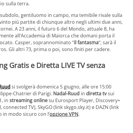
o sulla terra.
e subdolo, gentiluomo in campo, ma temibile rivale sulla
vinto più partite di chiunque altro negli ultimi due anni,
rnei. A 23 anni, il futuro 6 del Mondo, attuale 8, ha
armente all’Accademia di Maiorca che domani porta il
giocato. Casper, soprannominato “
il fantasma
“, sarà il
. Gli altri 73, prima o poi, sono finiti per cadere.
 Gratis e Diretta LIVE TV senza
Ruud
si svolgerà domenica 5 giugno, alle ore 15:00
ilippe-Chatrier di Parigi.
Nadal-Ruud
in
diretta tv
sui
1, in
streaming online
su Eurosport Player, Discovery+
d, connected TV), SkyGO (link skygo.sky.it) e DAZN (link
o in modo sicuro con l’
opzione VPN
.