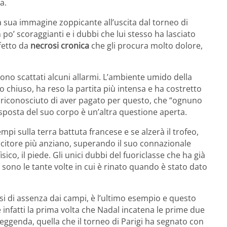
a.
a sua immagine zoppicante all’uscita dal torneo di
o’ scoraggianti e i dubbi che lui stesso ha lasciato
ffetto da
necrosi cronica
che gli procura molto dolore,
ono scattati alcuni allarmi. L’ambiente umido della
tto chiuso, ha reso la partita più intensa e ha costretto
 riconosciuto di aver pagato per questo, che “ognuno
isposta del suo corpo è un’altra questione aperta.
tempi sulla terra battuta francese e se alzerà il trofeo,
ncitore più anziano, superando il suo connazionale
sico, il piede. Gli unici dubbi del fuoriclasse che ha già
, sono le tante volte in cui è rinato quando è stato dato
esi di assenza dai campi, è l’ultimo esempio e questo
infatti la prima volta che Nadal incatena le prime due
 leggenda, quella che il torneo di Parigi ha segnato con