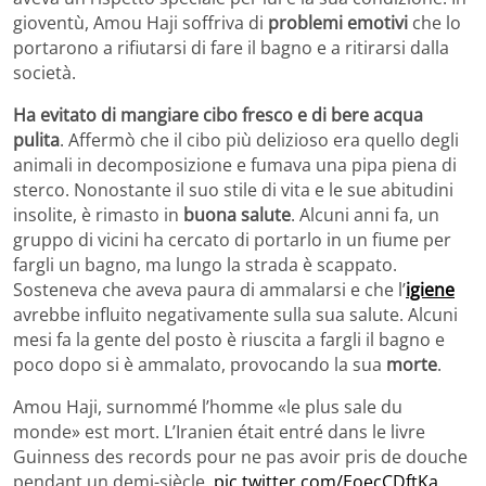
gioventù, Amou Haji soffriva di
problemi emotivi
che lo
portarono a rifiutarsi di fare il bagno e a ritirarsi dalla
società.
Ha evitato di mangiare cibo fresco e di bere acqua
pulita
. Affermò che il cibo più delizioso era quello degli
animali in decomposizione e fumava una pipa piena di
sterco. Nonostante il suo stile di vita e le sue abitudini
insolite, è rimasto in
buona salute
. Alcuni anni fa, un
gruppo di vicini ha cercato di portarlo in un fiume per
fargli un bagno, ma lungo la strada è scappato.
Sosteneva che aveva paura di ammalarsi e che l’
igiene
avrebbe influito negativamente sulla sua salute. Alcuni
mesi fa la gente del posto è riuscita a fargli il bagno e
poco dopo si è ammalato, provocando la sua
morte
.
Amou Haji, surnommé l’homme «le plus sale du
monde» est mort. L’Iranien était entré dans le livre
Guinness des records pour ne pas avoir pris de douche
pendant un demi-siècle.
pic.twitter.com/EoecCDftKa