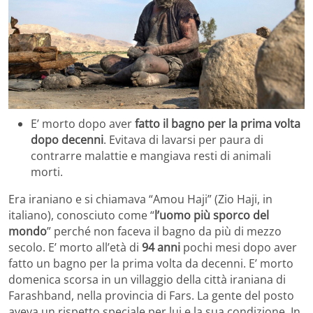
E’ morto dopo aver
fatto il bagno per la prima volta
dopo decenni
. Evitava di lavarsi per paura di
contrarre malattie e mangiava resti di animali
morti.
Era iraniano e si chiamava “Amou Haji” (Zio Haji, in
italiano), conosciuto come “
l’uomo più sporco del
mondo
” perché non faceva il bagno da più di mezzo
secolo. E’ morto all’età di
94 anni
pochi mesi dopo aver
fatto un bagno per la prima volta da decenni. E’ morto
domenica scorsa in un villaggio della città iraniana di
Farashband, nella provincia di Fars. La gente del posto
aveva un rispetto speciale per lui e la sua condizione. In