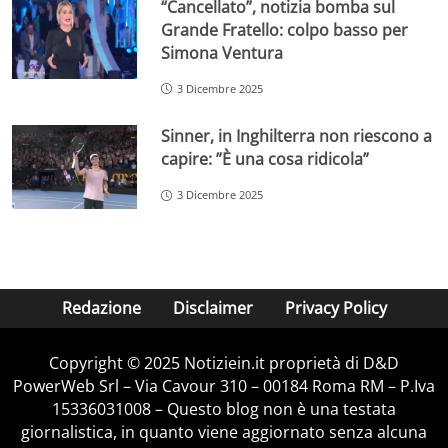
“Cancellato”, notizia bomba sul
Grande Fratello: colpo basso per
Simona Ventura
3 Dicembre 2025
Sinner, in Inghilterra non riescono a
capire: ”È una cosa ridicola”
3 Dicembre 2025
Redazione
Disclaimer
Privacy Policy
Copyright © 2025 Notiziein.it proprietà di D&D
PowerWeb Srl – Via Cavour 310 – 00184 Roma RM – P.Iva
15336031008 – Questo blog non è una testata
giornalistica, in quanto viene aggiornato senza alcuna