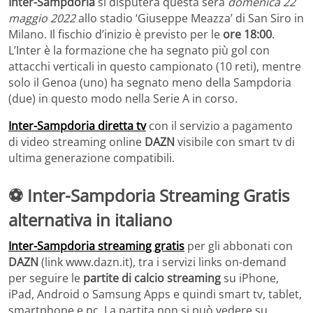
Inter-Sampdoria
si disputerà questa sera
domenica 22
maggio 2022
allo stadio ‘Giuseppe Meazza’ di San Siro in
Milano. Il fischio d’inizio è previsto per le
ore 18:00
.
L’Inter è la formazione che ha segnato più gol con
attacchi verticali in questo campionato (10 reti), mentre
solo il Genoa (uno) ha segnato meno della Sampdoria
(due) in questo modo nella Serie A in corso.
Inter-Sampdoria diretta tv
con il servizio a pagamento
di video streaming online
DAZN
visibile con smart tv di
ultima generazione compatibili.
⚽ Inter-Sampdoria Streaming Gratis
alternativa in italiano
Inter-Sampdoria
streaming gratis
per gli abbonati con
DAZN
(link www.dazn.it), tra i servizi links on-demand
per seguire le
partite di calcio streaming
su iPhone,
iPad, Android o Samsung Apps e quindi smart tv, tablet,
smartphone e pc. La partita non si può vedere su