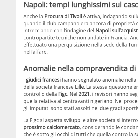
Napoli: tempi lunghissimi sul ca
Anche la
Procura di Tivoli
è attiva, indagando sull
quando il club campano era ancora di proprietà 
intrecciando con l’indagine del
Napoli sull’acquist
contropartite tecniche non andate in Francia. An
effettuato una perquisizione nella sede della Turri
nell’affare.
Anomalie nella compravendita di
I
giudici francesi
hanno segnalato anomalie nella 
della società francese
Lille
. La stessa questione e
controllo della
Figc
. Nel
2021
, i revisori hanno se
quella relativa al centravanti nigeriano. Nel pro
gli imputati sono stati assolti nei due gradi sport
La Figc si aspetta sviluppi e altre società si inter
prossimo calciomercato
, considerando le condan
che è sotto gli occhi di tutti che quella contro la