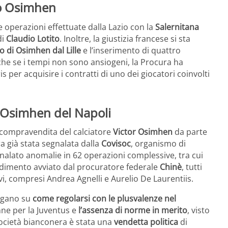
so Osimhen
e operazioni effettuate dalla Lazio con la
Salernitana
di
Claudio Lotito
. Inoltre, la giustizia francese si sta
o di Osimhen dal Lille
e l’inserimento di quattro
che se i tempi non sono ansiogeni, la Procura ha
s per acquisire i contratti di uno dei giocatori coinvolti
 Osimhen del Napoli
compravendita del calciatore
Victor Osimhen
da parte
ra già stata segnalata dalla
Covisoc
, organismo di
gnalato anomalie in 62 operazioni complessive, tra cui
cedimento avviato dal procuratore federale
Chinè
, tutti
ivi, compresi Andrea Agnelli e Aurelio De Laurentiis.
rogano su
come regolarsi con le plusvalenze nel
ne per la Juventus e
l’assenza di norme in merito
, visto
 società bianconera è stata una
vendetta politica
di