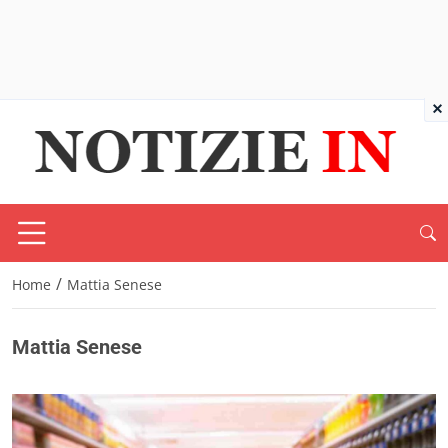
×
/
Home
Mattia Senese
Mattia Senese