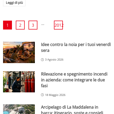
Leggi di più
...
1
2
3
2012
Idee contro la noia per i tuoi venerdì
sera
3 Agosto 2026
Rilevazione e spegnimento incendi
in azienda: come integrare le due
fasi
18 Maggio 2026
Arcipelago di La Maddalena in
barca: itinerario, soste e consigli