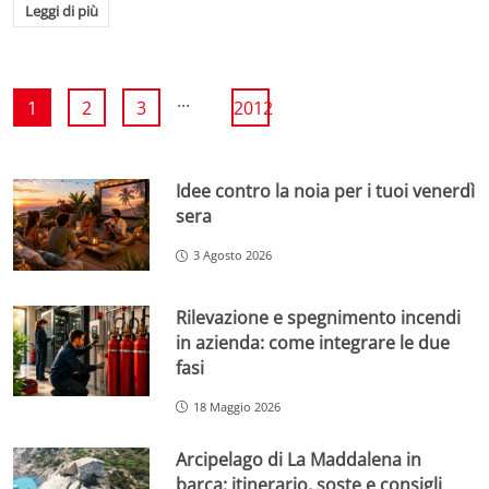
Leggi di più
...
1
2
3
2012
Idee contro la noia per i tuoi venerdì
sera
3 Agosto 2026
Rilevazione e spegnimento incendi
in azienda: come integrare le due
fasi
18 Maggio 2026
Arcipelago di La Maddalena in
barca: itinerario, soste e consigli