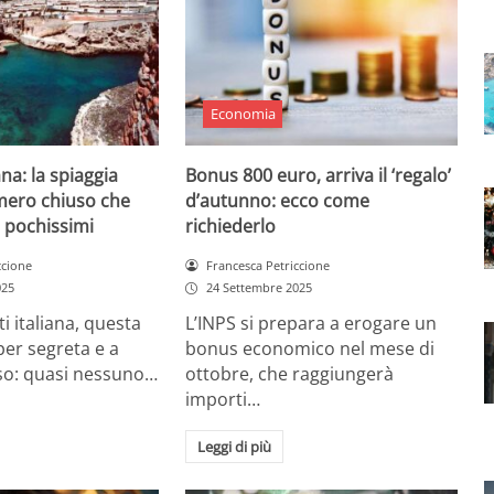
Economia
ana: la spiaggia
Bonus 800 euro, arriva il ‘regalo’
mero chiuso che
d’autunno: ecco come
 pochissimi
richiederlo
ccione
Francesca Petriccione
025
24 Settembre 2025
ti italiana, questa
L’INPS si prepara a erogare un
per segreta e a
bonus economico nel mese di
o: quasi nessuno…
ottobre, che raggiungerà
importi…
Leggi di più