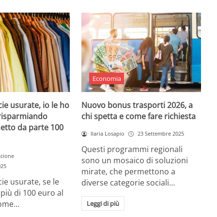
Economia
ie usurate, io le ho
Nuovo bonus trasporti 2026, a
ì risparmiando
chi spetta e come fare richiesta
etto da parte 100
Ilaria Losapio
23 Settembre 2025
Questi programmi regionali
ccione
sono un mosaico di soluzioni
025
mirate, che permettono a
ie usurate, se le
diverse categorie sociali…
i più di 100 euro al
come…
Leggi di più