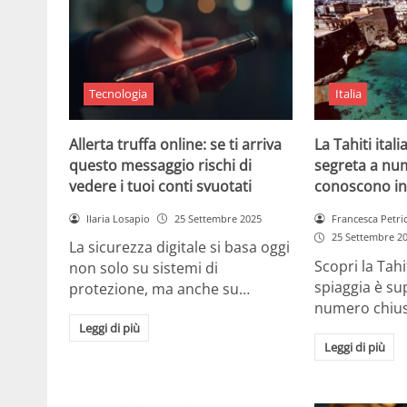
Tecnologia
Italia
Allerta truffa online: se ti arriva
La Tahiti itali
questo messaggio rischi di
segreta a nu
vedere i tuoi conti svuotati
conoscono in
Ilaria Losapio
25 Settembre 2025
Francesca Petri
25 Settembre 2
La sicurezza digitale si basa oggi
Scopri la Tahi
non solo su sistemi di
spiaggia è su
protezione, ma anche su…
numero chius
Leggi di più
Leggi di più