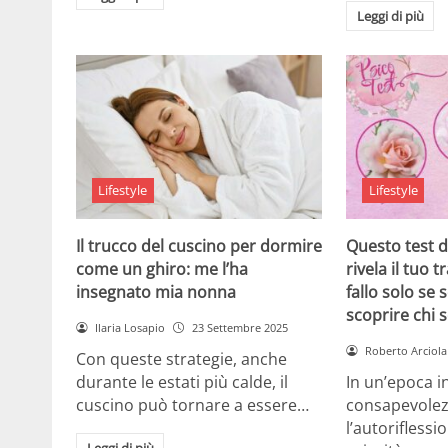
Leggi di più
Lifestyle
Lifestyle
Il trucco del cuscino per dormire
Questo test d
come un ghiro: me l’ha
rivela il tuo 
insegnato mia nonna
fallo solo se 
scoprire chi s
Ilaria Losapio
23 Settembre 2025
Roberto Arciola
Con queste strategie, anche
durante le estati più calde, il
In un’epoca in
cuscino può tornare a essere…
consapevolezz
l’autorifless