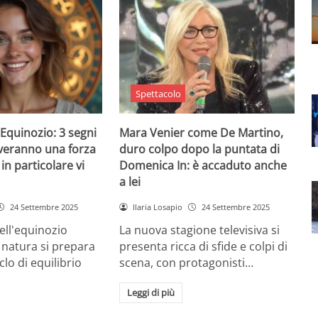
Spettacolo
Equinozio: 3 segni
Mara Venier come De Martino,
everanno una forza
duro colpo dopo la puntata di
in particolare vi
Domenica In: è accaduto anche
a lei
24 Settembre 2025
Ilaria Losapio
24 Settembre 2025
dell'equinozio
La nuova stagione televisiva si
 natura si prepara
presenta ricca di sfide e colpi di
lo di equilibrio
scena, con protagonisti…
Leggi di più