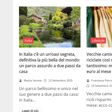
Italia
Lifestyle
In Italia c’è un un’oasi segreta,
Vecchie camic
definitiva la più bella del mondo:
riciclate cos
un parco assurdo a due passi da
tantissimo: m
casa
euro al mese
Mattia Senese
23 Settembre 2025
Francesca Petri
23 Settembre 2
Un parco bellissimo e unico nel
Vecchie camic
suo genere a due passi da casa:
ricili risparm
in Italia…
mese: ecco 
Leggi di più