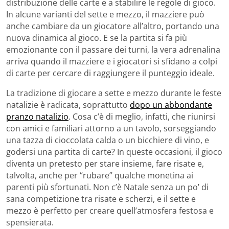
distribuzione delle carte e a stabilire le regole di gioco.
In alcune varianti del sette e mezzo, il mazziere può
anche cambiare da un giocatore all’altro, portando una
nuova dinamica al gioco. E se la partita si fa più
emozionante con il passare dei turni, la vera adrenalina
arriva quando il mazziere e i giocatori si sfidano a colpi
di carte per cercare di raggiungere il punteggio ideale.
La tradizione di giocare a sette e mezzo durante le feste
natalizie è radicata, soprattutto
dopo un abbondante
pranzo natalizio
. Cosa c’è di meglio, infatti, che riunirsi
con amici e familiari attorno a un tavolo, sorseggiando
una tazza di cioccolata calda o un bicchiere di vino, e
godersi una partita di carte? In queste occasioni, il gioco
diventa un pretesto per stare insieme, fare risate e,
talvolta, anche per “rubare” qualche monetina ai
parenti più sfortunati. Non c’è Natale senza un po’ di
sana competizione tra risate e scherzi, e il sette e
mezzo è perfetto per creare quell’atmosfera festosa e
spensierata.