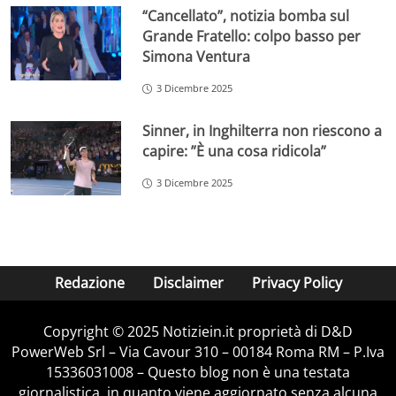
“Cancellato”, notizia bomba sul
Grande Fratello: colpo basso per
Simona Ventura
3 Dicembre 2025
Sinner, in Inghilterra non riescono a
capire: ”È una cosa ridicola”
3 Dicembre 2025
Redazione
Disclaimer
Privacy Policy
Copyright © 2025 Notiziein.it proprietà di D&D
PowerWeb Srl – Via Cavour 310 – 00184 Roma RM – P.Iva
15336031008 – Questo blog non è una testata
giornalistica, in quanto viene aggiornato senza alcuna