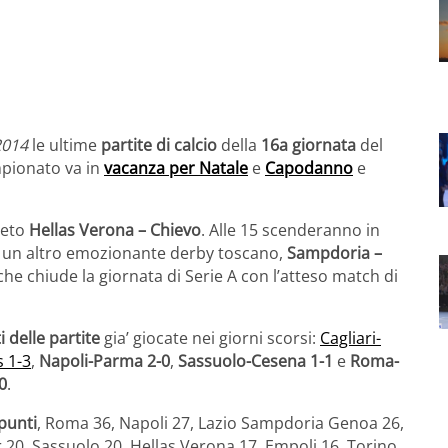
2014
le ultime
partite di calcio
della
16a giornata
del
mpionato va in
vacanza per Natale
e
Capodanno
e
neto
Hellas Verona – Chievo
. Alle 15 scenderanno in
 un altro emozionante derby toscano,
Sampdoria –
o che chiude la giornata di Serie A con l’atteso match di
ti delle partite
gia’ giocate nei giorni scorsi:
Cagliari-
s 1-3
,
Napoli-Parma 2-0
,
Sassuolo-Cesena 1-1
e
Roma-
0
.
punti
, Roma 36, Napoli 27, Lazio Sampdoria Genoa 26,
r 20, Sassuolo 20, Hellas Verona 17, Empoli 16, Torino