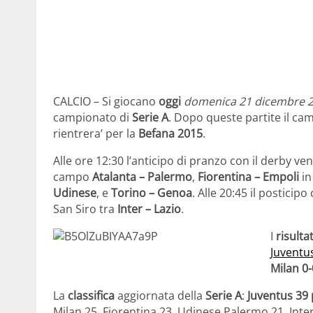
CALCIO – Si giocano
oggi
domenica 21 dicembre 
campionato di
Serie A
. Dopo queste partite il ca
rientrera’ per la
Befana 2015
.
Alle ore 12:30 l’anticipo di pranzo con il derby ve
campo
Atalanta – Palermo
,
Fiorentina – Empoli
in
Udinese
, e
Torino – Genoa
. Alle 20:45 il posticip
San Siro tra
Inter – Lazio
.
I
risulta
Juventu
Milan 0-
La
classifica
aggiornata della
Serie A
:
Juventus 39 
Milan 25, Fiorentina 23, Udinese Palermo 21, Inte