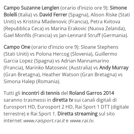
Campo Suzanne Lenglen
(orario d’inizio ore 9):
Simone
Bolelli
(Italia) vs
David Ferrer
(Spagna), Alison Riske (Stati
Uniti) vs Kristina Mladenovic (Francia), Petra Kvitova
(Repubblica Ceca) vs Marina Erakovic (Nuova Zelanda),
Gael Monfils (Francia) vs Jan-Lennard Struff (Germania).
Campo One
(orario d’inizio ore 9): Sloane Stephens
(Stati Uniti) vs Polona Hercog (Slovenia), Guillermo
Garcia Lopez (Spagna) vs Adrian Mannamarino
(Francia), Marinko Matosevic (Australia) vs
Andy Murray
(Gran Bretagna), Heather Watson (Gran Bretagna) vs
Simona Halep (Romania).
Tutti gli
incontri di tennis
del
Roland Garros 2014
saranno trasmessi in
diretta tv
sui canali digitali di
Eurosport HD, Eurosport 2 HD, Rai Sport 1 DTT (digitale
terrestre) e Rai Sport 1.
Diretta streaming
sul sito
internet
www.raisport.rai.it
e
www.rai.tv
.