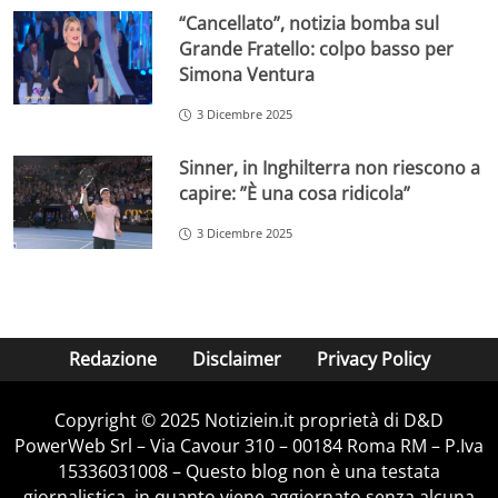
“Cancellato”, notizia bomba sul
Grande Fratello: colpo basso per
Simona Ventura
3 Dicembre 2025
Sinner, in Inghilterra non riescono a
capire: ”È una cosa ridicola”
3 Dicembre 2025
Redazione
Disclaimer
Privacy Policy
Copyright © 2025 Notiziein.it proprietà di D&D
PowerWeb Srl – Via Cavour 310 – 00184 Roma RM – P.Iva
15336031008 – Questo blog non è una testata
giornalistica, in quanto viene aggiornato senza alcuna