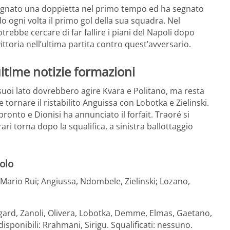
gnato una doppietta nel primo tempo ed ha segnato
do ogni volta il primo gol della sua squadra. Nel
trebbe cercare di far fallire i piani del Napoli dopo
ttoria nell’ultima partita contro quest’avversario.
ltime notizie formazioni
 suoi lato dovrebbero agire Kvara e Politano, ma resta
ornare il ristabilito Anguissa con Lobotka e Zielinski.
ronto e Dionisi ha annunciato il forfait. Traoré si
ari torna dopo la squalifica, a sinistra ballottaggio
olo
, Mario Rui; Angiussa, Ndombele, Zielinski; Lozano,
tigard, Zanoli, Olivera, Lobotka, Demme, Elmas, Gaetano,
sponibili: Rrahmani, Sirigu. Squalificati: nessuno.