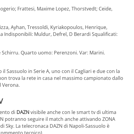
i, Rogerio; Frattesi, Maxime Lopez, Thorstvedt; Ceide,
izza, Ayhan, Tressoldi, Kyriakopoulos, Henrique,
 Indisponibili: Muldur, Defrel, D Berardi Squalificati:
e Schirru. Quarto uomo: Perenzoni. Var: Marini.
il Sassuolo in Serie A, uno con il Cagliari e due con la
, non trova la rete in casa nel massimo campionato dallo
l Verona.
V
mento di
DAZN
visibile anche con le smart tv di ultima
AZN potranno seguire il match anche attivando ZONA
 di Sky. La telecronaca DAZN di Napoli-Sassuolo è
l commento tecnico).