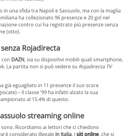
o in una sfida tra Napoli e Sassuolo, ma con la maglia
miliana ha collezionato 96 presenze e 20 gol nel
rmazione contro cui ha registrato più presenze senza
ne (otto).
 senza Rojadirecta
i con
DAZN
, sia su dispositivi mobili quali smartphone,
ok. La partita non si può vedere su
Rojadirecta TV
ha già eguagliato in 11 presenze il suo score
ocate) – il classe ’99 ha infatti alzato la sua
 campionato al 15.4% di questo.
Sassuolo streaming online
sono. Ricordiamo ai lettori che ci chiedono
ng
è considerato illegale
in Italia
. I
siti online
, che si