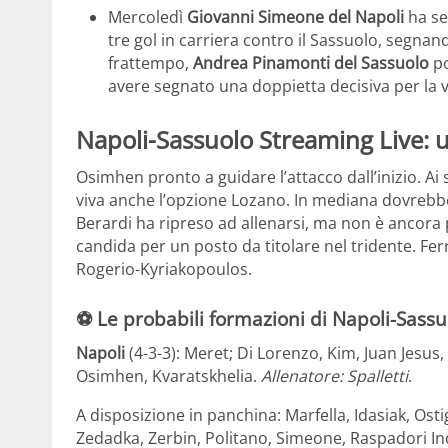
Mercoledì
Giovanni Simeone del Napoli
ha se
tre gol in carriera contro il Sassuolo, segnan
frattempo,
Andrea Pinamonti del Sassuolo
po
avere segnato una doppietta decisiva per la vi
Napoli-Sassuolo Streaming Live: u
Osimhen pronto a guidare l’attacco dall’inizio. Ai
viva anche l’opzione Lozano. In mediana dovrebbe t
Berardi ha ripreso ad allenarsi, ma non è ancora p
candida per un posto da titolare nel tridente. Ferr
Rogerio-Kyriakopoulos.
⚽ Le probabili formazioni di Napoli-Sassu
Napoli
(4-3-3): Meret; Di Lorenzo, Kim, Juan Jesus
Osimhen, Kvaratskhelia.
Allenatore: Spalletti
.
A disposizione in panchina: Marfella, Idasiak, Os
Zedadka, Zerbin, Politano, Simeone, Raspadori Indi