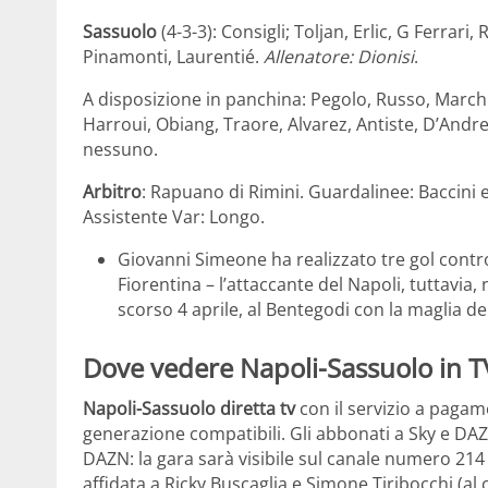
Sassuolo
(4-3-3): Consigli; Toljan, Erlic, G Ferrar
Pinamonti, Laurentié.
Allenatore: Dionisi
.
A disposizione in panchina: Pegolo, Russo, March
Harroui, Obiang, Traore, Alvarez, Antiste, D’Andrea
nessuno.
Arbitro
: Rapuano di Rimini. Guardalinee: Baccini 
Assistente Var: Longo.
Giovanni Simeone ha realizzato tre gol contro 
Fiorentina – l’attaccante del Napoli, tuttavia
scorso 4 aprile, al Bentegodi con la maglia de
Dove vedere Napoli-Sassuolo in T
Napoli-Sassuolo diretta tv
con il servizio a paga
generazione compatibili. Gli abbonati a Sky e D
DAZN: la gara sarà visibile sul canale numero 214
affidata a Ricky Buscaglia e Simone Tiribocchi (a