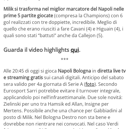
Milik si trasforma nel miglior marcatore del Napoli nelle
prime 5 partite giocate
(compresa la Champions) con 6
gol realizzati con tre doppiette, incredibile. Meglio di
quello che erano riusciti a fare Cavani (4) e Higuain (4), i
quali sono stati “battuti” anche da Callejon (5).
Guarda il video highlights
qui
.
***
Alle 20:45 di oggi si gioca
Napoli Bologna
in
diretta live tv
e streaming gratis
sui canali digitali. Anticipo del sabato
sera valido per 4a giornata di Serie A (
foto
). Secondo
Eurosport Sarri potrebbe evitare il turnover integrale,
applicandolo poi nell’infrasettimanale. Due sole novitá:
Zielinski per uno tra Hamsik ed Allan, Insigne per
Mertens. Possibile anche una chance per Gabbiadini al
posto di Milik. Nel Bologna Destro non sta bene e
dovrebbe non rientrare nei convocati. Nel caso Verdi