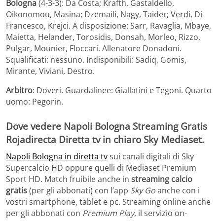
Bologna
(4-3-3): Da Costa; Krafth, Gastaldello,
Oikonomou, Masina; Dzemaili, Nagy, Taider; Verdi, Di
Francesco, Krejci. A disposizione: Sarr, Ravaglia, Mbaye,
Maietta, Helander, Torosidis, Donsah, Morleo, Rizzo,
Pulgar, Mounier, Floccari. Allenatore Donadoni.
Squalificati: nessuno. Indisponibili: Sadiq, Gomis,
Mirante, Viviani, Destro.
Arbitro
: Doveri. Guardalinee: Giallatini e Tegoni. Quarto
uomo: Pegorin.
Dove vedere Napoli Bologna Streaming Gratis
Rojadirecta Diretta tv in chiaro Sky Mediaset.
Napoli Bologna in diretta tv
sui canali digitali di Sky
Supercalcio HD oppure quelli di Mediaset Premium
Sport HD. Match fruibile anche in
streaming calcio
gratis
(per gli abbonati) con l’app
Sky Go
anche con i
vostri smartphone, tablet e pc. Streaming online anche
per gli abbonati con
Premium Play
, il servizio on-