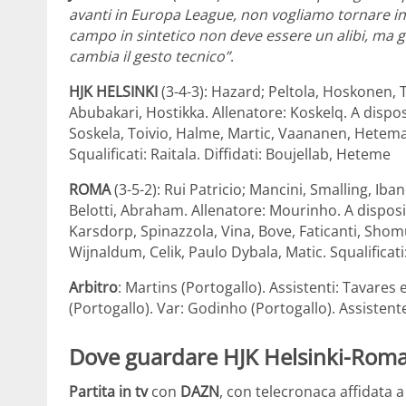
avanti in Europa League, non vogliamo tornare in 
campo in sintetico non deve essere un alibi, ma g
cambia il gesto tecnico”
.
HJK HELSINKI
(3-4-3): Hazard; Peltola, Hoskonen, 
Abubakari, Hostikka. Allenatore: Koskelq. A dispo
Soskela, Toivio, Halme, Martic, Vaananen, Hetemaj,
Squalificati: Raitala. Diffidati: Boujellab, Heteme
ROMA
(3-5-2): Rui Patricio; Mancini, Smalling, Iba
Belotti, Abraham. Allenatore: Mourinho. A disposiz
Karsdorp, Spinazzola, Vina, Bove, Faticanti, Shom
Wijnaldum, Celik, Paulo Dybala, Matic. Squalificati:
Arbitro
: Martins (Portogallo). Assistenti: Tavare
(Portogallo). Var: Godinho (Portogallo). Assistent
Dove guardare HJK Helsinki-Roma
Partita in tv
con
DAZN
, con telecronaca affidata 