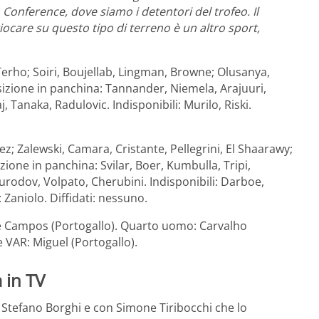
Conference, dove siamo i detentori del trofeo. Il
iocare su questo tipo di terreno è un altro sport,
Terho; Soiri, Boujellab, Lingman, Browne; Olusanya,
sizione in panchina: Tannander, Niemela, Arajuuri,
 Tanaka, Radulovic. Indisponibili: Murilo, Riski.
nez; Zalewski, Camara, Cristante, Pellegrini, El Shaarawy;
ione in panchina: Svilar, Boer, Kumbulla, Tripi,
urodov, Volpato, Cherubini. Indisponibili: Darboe,
 Zaniolo. Diffidati: nessuno.
s e Campos (Portogallo). Quarto uomo: Carvalho
e VAR: Miguel (Portogallo).
 in TV
a Stefano Borghi e con Simone Tiribocchi che lo