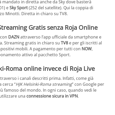
à mandato in diretta anche da Sky dove basterà
01) e
Sky Sport
(252 del satellite). Qui la coppia di
o Minotti. Diretta in chiaro su TV8.
treaming Gratis senza Roja Online
 con
DAZN
attraverso l’app ufficiale da smartphone e
rma. Streaming gratis in chiaro su
TV8
e per gli iscritti al
spositivi mobili. A pagamento per tutti con
NOW
,
abbonamento attivo al pacchetto Sport.
ki-Roma online invece di Roja Live
raverso i canali descritti prima. Infatti, come già
a cerca “
HJK Helsinki-Roma streaming
” con Google per
 più famoso del mondo. In ogni caso, quando vedi le
 utilizzare una
connessione sicura in VPN
.