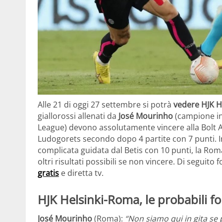
Alle 21 di oggi 27 settembre si potrà
vedere HJK H
giallorossi allenati da
José Mourinho
(campione in
League) devono assolutamente vincere alla Bolt Ar
Ludogorets secondo dopo 4 partite con 7 punti. In
complicata guidata dal Betis con 10 punti, la Rom
oltri risultati possibili se non vincere. Di seguit
gratis
e diretta tv.
HJK Helsinki-Roma, le probabili f
José Mourinho
(Roma):
“Non siamo qui in gita
se 