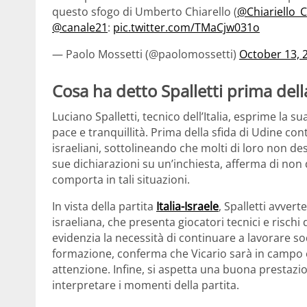
questo sfogo di Umberto Chiarello (
@Chiariello_
@canale21
:
pic.twitter.com/TMaCjw031o
— Paolo Mossetti (@paolomossetti)
October 13, 
Cosa ha detto Spalletti prima della
Luciano Spalletti, tecnico dell’Italia, esprime la s
pace e tranquillità. Prima della sfida di Udine cont
israeliani, sottolineando che molti di loro non de
sue dichiarazioni su un’inchiesta, afferma di non
comporta in tali situazioni.
In vista della partita
Italia-Israele
, Spalletti avver
israeliana, che presenta giocatori tecnici e rischi 
evidenzia la necessità di continuare a lavorare so
formazione, conferma che Vicario sarà in campo 
attenzione. Infine, si aspetta una buona prestazio
interpretare i momenti della partita.