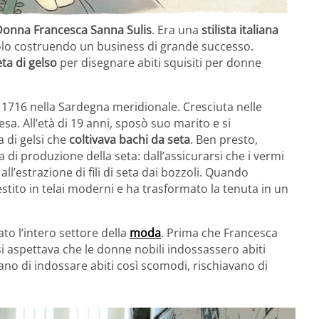
Donna Francesca Sanna Sulis
. Era una
stilista italiana
ecolo costruendo un business di grande successo.
eta di gelso
per disegnare abiti squisiti per donne
 1716 nella Sardegna meridionale. Cresciuta nelle
esa. All’età di 19 anni, sposò suo marito e si
a di gelsi che
coltivava bachi da seta
. Ben presto,
 di produzione della seta: dall’assicurarsi che i vermi
l’estrazione di fili di seta dai bozzoli. Quando
vestito in telai moderni e ha trasformato la tenuta in un
to l’intero settore della
moda
. Prima che Francesca
 si aspettava che le donne nobili indossassero abiti
avano di indossare abiti così scomodi, rischiavano di