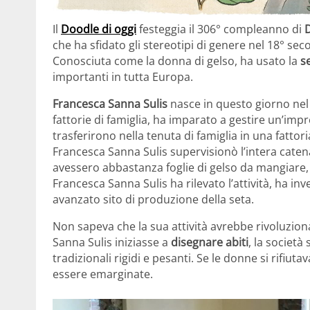
Il
Doodle di oggi
festeggia il 306° compleanno di
che ha sfidato gli stereotipi di genere nel 18° s
Conosciuta come la donna di gelso, ha usato la
s
importanti in tutta Europa.
Francesca Sanna Sulis
nasce in questo giorno nel
fattorie di famiglia, ha imparato a gestire un’impr
trasferirono nella tenuta di famiglia in una fattori
Francesca Sanna Sulis supervisionò l’intera catena
avessero abbastanza foglie di gelso da mangiare, al
Francesca Sanna Sulis ha rilevato l’attività, ha in
avanzato sito di produzione della seta.
Non sapeva che la sua attività avrebbe rivoluziona
Sanna Sulis iniziasse a
disegnare abiti
, la società
tradizionali rigidi e pesanti. Se le donne si rifiut
essere emarginate.