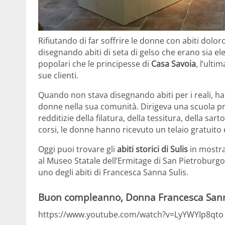
Rifiutando di far soffrire le donne con abiti dolo
disegnando abiti di seta di gelso che erano sia el
popolari che le principesse di
Casa Savoia
, l’ulti
sue clienti.
Quando non stava disegnando abiti per i reali, ha
donne nella sua comunità. Dirigeva una scuola pro
redditizie della filatura, della tessitura, della sa
corsi, le donne hanno ricevuto un telaio gratuito 
Oggi puoi trovare gli
abiti storici di Sulis
in mostra
al Museo Statale dell’Ermitage di San Pietroburgo
uno degli abiti di Francesca Sanna Sulis.
Buon compleanno, Donna Francesca Sann
https://www.youtube.com/watch?v=LyYWYIp8qto