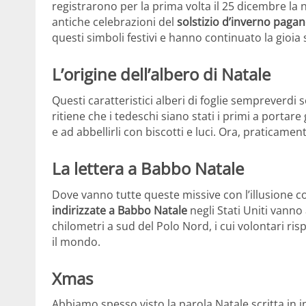
registrarono per la prima volta il 25 dicembre la na
antiche celebrazioni del
solstizio d’inverno paga
questi simboli festivi e hanno continuato la gioia
L’origine dell’albero di Natale
Questi caratteristici alberi di foglie sempreverdi
ritiene che i tedeschi siano stati i primi a portare
e ad abbellirli con biscotti e luci. Ora, praticame
La lettera a Babbo Natale
Dove vanno tutte queste missive con l’illusione c
indirizzate a Babbo Natale
negli Stati Uniti vanno
chilometri a sud del Polo Nord, i cui volontari ris
il mondo.
Xmas
Abbiamo spesso visto la parola Natale scritta in 