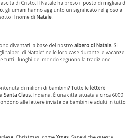
scita di Cristo. Il Natale ha preso il posto di migliaia di
no
, gli umani hanno aggiunto un significato religioso a
 sotto il nome di
Natale
.
 sono diventati la base del nostro
albero di Natale
. Si
 gli “alberi di Natale” nelle loro case durante le vacanze
nte tutti i luoghi del mondo seguono la tradizione.
ontenuta di milioni di bambini? Tutte le
lettere
 a
Santa Claus
, Indiana. È una città situata a circa 6000
pondono alle lettere inviate da bambini e adulti in tutto
inglese, Christmas, come
Xmas
. Sapevi che questa