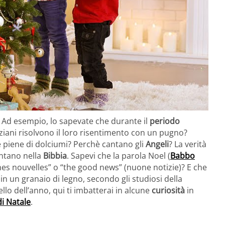
. Ad esempio, lo sapevate che durante il
periodo
nziani risolvono il loro risentimento con un pugno?
e piene di dolciumi? Perchè cantano gli
Angeli
? La verità
antano nella
Bibbia
. Sapevi che la parola Noel (
Babbo
nes nouvelles” o “the good news” (nuone notizie)? E che
n un granaio di legno, secondo gli studiosi della
llo dell’anno, qui ti imbatterai in alcune
curiosità
in
di Natale
.