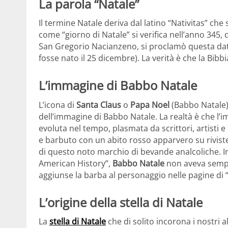
La parola “Natale”
Il termine Natale deriva dal latino “Nativitas” che s
come “giorno di Natale” si verifica nell’anno 345
San Gregorio Nacianzeno, si proclamò questa data
fosse nato il 25 dicembre). La verità è che la Bibb
L’immagine di Babbo Natale
L’icona di
Santa Claus
o
Papa Noel
(Babbo Natale)
dell’immagine di Babbo Natale. La realtà è che l’
evoluta nel tempo, plasmata da scrittori, artisti 
e barbuto con un abito rosso apparvero su riviste,
di questo noto marchio di bevande analcoliche. In
American History”,
Babbo Natale
non aveva sempre
aggiunse la barba al personaggio nelle pagine di 
L’origine della stella di Natale
La
stella di Natale
che di solito incorona i nostri al