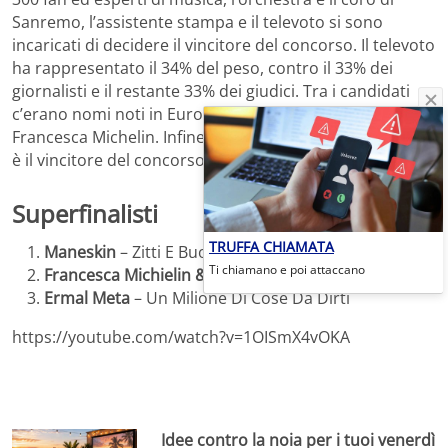
Sanremo, l’assistente stampa e il televoto si sono
incaricati di decidere il vincitore del concorso. Il televoto
ha rappresentato il 34% del peso, contro il 33% dei
giornalisti e il restante 33% dei giudici. Tra i candidati
c’erano nomi noti in Eurovision come Ermal Meta o
Francesca Michelin. Infine, è stato deciso che
Maneskin
è il vincitore del concorso con la canzone
Zitti e Buoni
.
Superfinalisti
TRUFFA CHIAMATA
Maneskin
– Zitti E Buoni
Ti chiamano e poi attaccano
Francesca Michielin & Fedez
– Chiamami Per Nome
Ermal Meta
– Un Milione Di Cose Da Dirti
https://youtube.com/watch?v=1OISmX4vOKA
Idee contro la noia per i tuoi venerdì