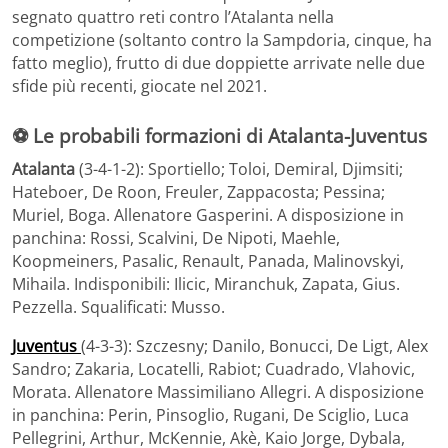
segnato quattro reti contro l’Atalanta nella
competizione (soltanto contro la Sampdoria, cinque, ha
fatto meglio), frutto di due doppiette arrivate nelle due
sfide più recenti, giocate nel 2021.
⚽ Le probabili formazioni di Atalanta-Juventus
Atalanta
(3-4-1-2): Sportiello; Toloi, Demiral, Djimsiti;
Hateboer, De Roon, Freuler, Zappacosta; Pessina;
Muriel, Boga. Allenatore Gasperini. A disposizione in
panchina: Rossi, Scalvini, De Nipoti, Maehle,
Koopmeiners, Pasalic, Renault, Panada, Malinovskyi,
Mihaila. Indisponibili: Ilicic, Miranchuk, Zapata, Gius.
Pezzella. Squalificati: Musso.
Juventus
(4-3-3): Szczesny; Danilo, Bonucci, De Ligt, Alex
Sandro; Zakaria, Locatelli, Rabiot; Cuadrado, Vlahovic,
Morata. Allenatore Massimiliano Allegri. A disposizione
in panchina: Perin, Pinsoglio, Rugani, De Sciglio, Luca
Pellegrini, Arthur, McKennie, Akè, Kaio Jorge, Dybala,