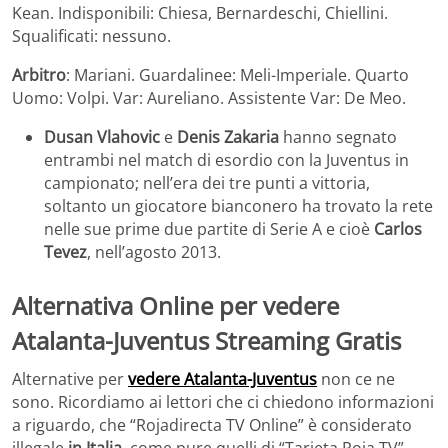
Kean. Indisponibili: Chiesa, Bernardeschi, Chiellini.
Squalificati: nessuno.
Arbitro
: Mariani. Guardalinee: Meli-Imperiale. Quarto
Uomo: Volpi. Var: Aureliano. Assistente Var: De Meo.
Dusan Vlahovic
e
Denis Zakaria
hanno segnato
entrambi nel match di esordio con la Juventus in
campionato; nell’era dei tre punti a vittoria,
soltanto un giocatore bianconero ha trovato la rete
nelle sue prime due partite di Serie A e cioè
Carlos
Tevez
, nell’agosto 2013.
Alternativa Online per vedere
Atalanta-Juventus Streaming Gratis
Alternative per
vedere Atalanta-Juventus
non ce ne
sono. Ricordiamo ai lettori che ci chiedono informazioni
a riguardo, che “Rojadirecta TV Online” è considerato
illegale
in Italia
, come pure quelli di “Tarjeta Roja TV”,