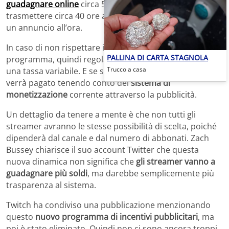
guadagnare online
circa 500 dollari al mese dovrebbe
trasmettere circa 40 ore al mese ed eseguire 2 minuti di
un annuncio all’ora.
In caso di non rispettare i requisiti stabiliti con questo
PALLINA DI CARTA STAGNOLA
programma, quindi regola il sistema corrente, ci sarà
Trucco a casa
una tassa variabile. E se supera gli obiettivi, il
surplus
verrà pagato tenendo conto del
sistema di
monetizzazione
corrente attraverso la pubblicità.
Un dettaglio da tenere a mente è che non tutti gli
streamer avranno le stesse possibilità di scelta, poiché
dipenderà dal canale e dal numero di abbonati. Zach
Bussey chiarisce il suo account Twitter che questa
nuova dinamica non significa che
gli streamer vanno a
guadagnare più soldi
, ma darebbe semplicemente più
trasparenza al sistema.
Twitch ha condiviso una pubblicazione menzionando
questo
nuovo programma di incentivi pubblicitari
, ma
poi è stato eliminato. Quindi non ci sono ancora troppi