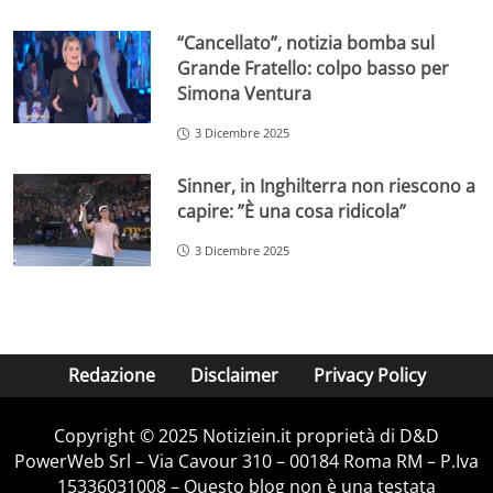
“Cancellato”, notizia bomba sul
Grande Fratello: colpo basso per
Simona Ventura
3 Dicembre 2025
Sinner, in Inghilterra non riescono a
capire: ”È una cosa ridicola”
3 Dicembre 2025
Redazione
Disclaimer
Privacy Policy
Copyright © 2025 Notiziein.it proprietà di D&D
PowerWeb Srl – Via Cavour 310 – 00184 Roma RM – P.Iva
15336031008 – Questo blog non è una testata