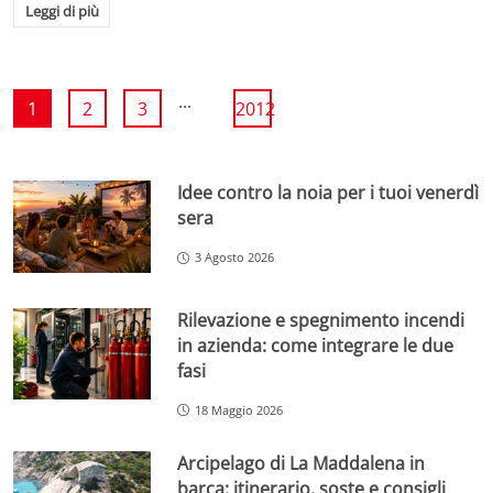
Leggi di più
...
1
2
3
2012
Idee contro la noia per i tuoi venerdì
sera
3 Agosto 2026
Rilevazione e spegnimento incendi
in azienda: come integrare le due
fasi
18 Maggio 2026
Arcipelago di La Maddalena in
barca: itinerario, soste e consigli