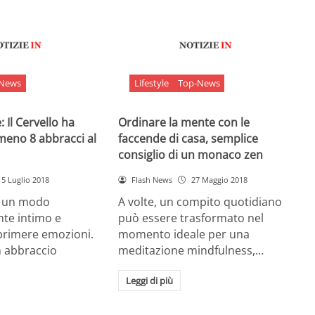
-News
Lifestyle
Top-News
 Il Cervello ha
Ordinare la mente con le
meno 8 abbracci al
faccende di casa, semplice
consiglio di un monaco zen
5 Luglio 2018
Flash News
27 Maggio 2018
è un modo
A volte, un compito quotidiano
nte intimo e
può essere trasformato nel
sprimere emozioni.
momento ideale per una
n abbraccio
meditazione mindfulness,…
Leggi di più