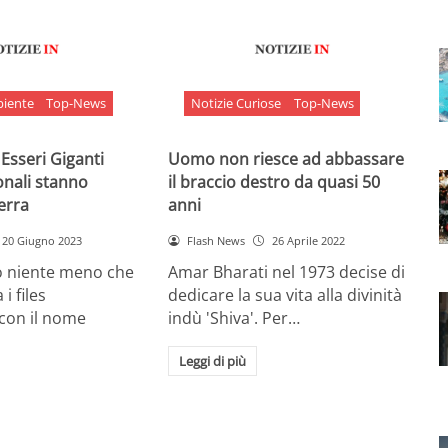
biente
Top-News
Notizie Curiose
Top-News
 Esseri Giganti
Uomo non riesce ad abbassare
onali stanno
il braccio destro da quasi 50
Terra
anni
20 Giugno 2023
Flash News
26 Aprile 2022
o niente meno che
Amar Bharati nel 1973 decise di
 i files
dedicare la sua vita alla divinità
 con il nome
indù 'Shiva'. Per…
Leggi di più