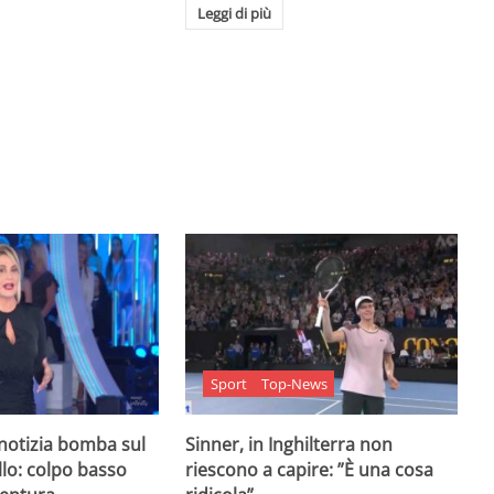
Leggi di più
Sport
Top-News
 notizia bomba sul
Sinner, in Inghilterra non
lo: colpo basso
riescono a capire: ”È una cosa