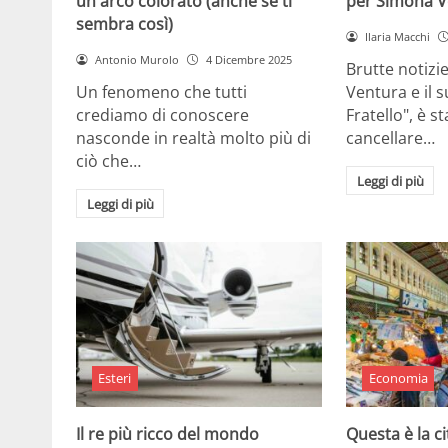
un arco colorato (anche se ti
per Simona V
sembra così)
Ilaria Macchi
Antonio Murolo
4 Dicembre 2025
Brutte notizi
Un fenomeno che tutti
Ventura e il 
crediamo di conoscere
Fratello", è s
nasconde in realtà molto più di
cancellare…
ciò che…
Leggi di più
Leggi di più
Esteri
Economia
Il re più ricco del mondo
Questa è la ci