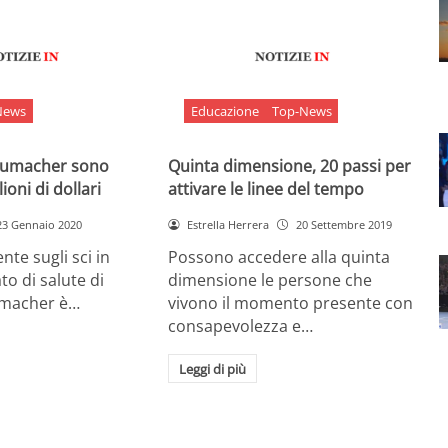
News
Educazione
Top-News
chumacher sono
Quinta dimensione, 20 passi per
ioni di dollari
attivare le linee del tempo
23 Gennaio 2020
Estrella Herrera
20 Settembre 2019
nte sugli sci in
Possono accedere alla quinta
ato di salute di
dimensione le persone che
umacher è…
vivono il momento presente con
consapevolezza e…
Leggi di più