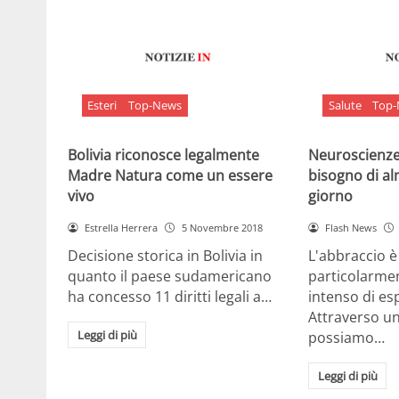
Esteri
Top-News
Salute
Top
Bolivia riconosce legalmente
Neuroscienze:
Madre Natura come un essere
bisogno di al
vivo
giorno
Estrella Herrera
5 Novembre 2018
Flash News
Decisione storica in Bolivia in
L'abbraccio 
quanto il paese sudamericano
particolarme
ha concesso 11 diritti legali a…
intenso di e
Attraverso u
Leggi di più
possiamo…
Leggi di più