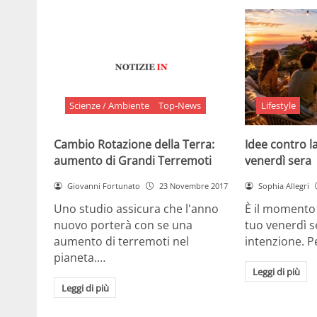
Scienze / Ambiente
Top-News
Lifestyle
Cambio Rotazione della Terra:
Idee contro la
aumento di Grandi Terremoti
venerdì sera
Giovanni Fortunato
23 Novembre 2017
Sophia Allegri
Uno studio assicura che l'anno
È il momento 
nuovo porterà con se una
tuo venerdì s
aumento di terremoti nel
intenzione. 
pianeta.…
Leggi di più
Leggi di più