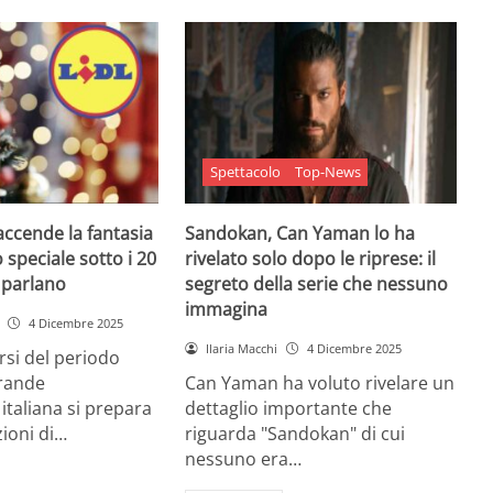
Spettacolo
Top-News
 accende la fantasia
Sandokan, Can Yaman lo ha
 speciale sotto i 20
rivelato solo dopo le riprese: il
e parlano
segreto della serie che nessuno
immagina
4 Dicembre 2025
Ilaria Macchi
4 Dicembre 2025
arsi del periodo
grande
Can Yaman ha voluto rivelare un
 italiana si prepara
dettaglio importante che
zioni di…
riguarda "Sandokan" di cui
nessuno era…