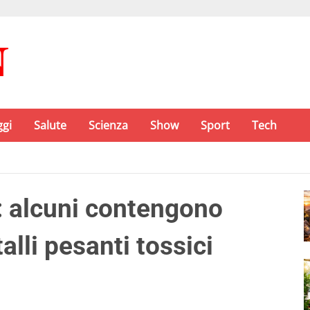
ggi
Salute
Scienza
Show
Sport
Tech
a: alcuni contengono
talli pesanti tossici