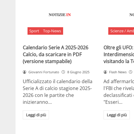
Sport
Top-News
Scienze / Am
Calendario Serie A 2025-2026
Oltre gli UFO:
Calcio, da scaricare in PDF
Interdimensi
(versione stampabile)
visitando la 
Giovanni Fortunato
8 Giugno 2025
Flash News
Ufficializzato il calendario della
Ad affermarl
Serie A di calcio stagione 2025-
l'FBI che rivela
2026 con le partite che
declassificati
inizieranno…
"Esseri…
Leggi di più
Leggi di più