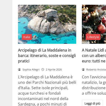
Italia
Lifestyle
Arcipelago di La Maddalena in
A Natale Lidl
barca: itinerario, soste e consigli
con un albero
pratici
euro: tutti n
Sophia Allegri
2 Aprile 2026
Roberto Arciola
L’Arcipelago di La Maddalena è
Con l’avvicin
uno dei Parchi Nazionali più belli
natalizio, la 
d’Italia. Sette isole principali,
distribuzione
acque turchesi e fondali
a offrire solu
incontaminati nel nord della
Leggi di più
Sardegna, a pochi minuti di