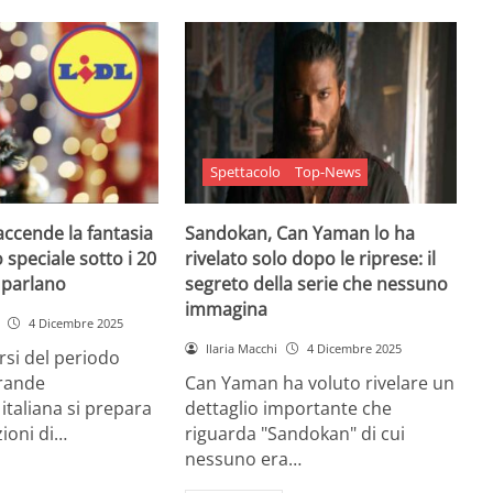
Spettacolo
Top-News
 accende la fantasia
Sandokan, Can Yaman lo ha
 speciale sotto i 20
rivelato solo dopo le riprese: il
e parlano
segreto della serie che nessuno
immagina
4 Dicembre 2025
Ilaria Macchi
4 Dicembre 2025
arsi del periodo
grande
Can Yaman ha voluto rivelare un
 italiana si prepara
dettaglio importante che
zioni di…
riguarda "Sandokan" di cui
nessuno era…