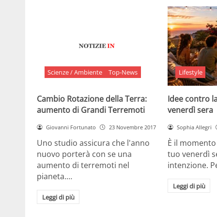
Scienze / Ambiente
Top-News
Lifestyle
Cambio Rotazione della Terra:
Idee contro la
aumento di Grandi Terremoti
venerdì sera
Giovanni Fortunato
23 Novembre 2017
Sophia Allegri
Uno studio assicura che l'anno
È il momento 
nuovo porterà con se una
tuo venerdì s
aumento di terremoti nel
intenzione. 
pianeta.…
Leggi di più
Leggi di più