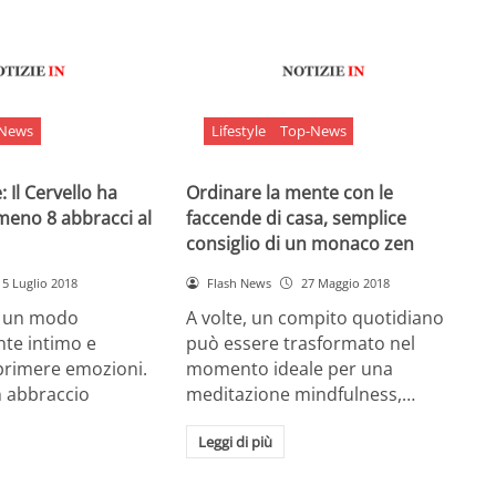
-News
Lifestyle
Top-News
 Il Cervello ha
Ordinare la mente con le
meno 8 abbracci al
faccende di casa, semplice
consiglio di un monaco zen
5 Luglio 2018
Flash News
27 Maggio 2018
è un modo
A volte, un compito quotidiano
nte intimo e
può essere trasformato nel
sprimere emozioni.
momento ideale per una
n abbraccio
meditazione mindfulness,…
Leggi di più