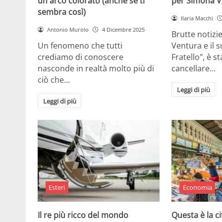
un arco colorato (anche se ti
per Simona V
sembra così)
Ilaria Macchi
Antonio Murolo
4 Dicembre 2025
Brutte notizi
Un fenomeno che tutti
Ventura e il 
crediamo di conoscere
Fratello", è s
nasconde in realtà molto più di
cancellare…
ciò che…
Leggi di più
Leggi di più
Esteri
Economia
Il re più ricco del mondo
Questa è la ci