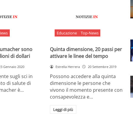
News
Educazione
Top-News
chumacher sono
Quinta dimensione, 20 passi per
ioni di dollari
attivare le linee del tempo
23 Gennaio 2020
Estrella Herrera
20 Settembre 2019
nte sugli sci in
Possono accedere alla quinta
ato di salute di
dimensione le persone che
umacher è…
vivono il momento presente con
consapevolezza e…
Leggi di più