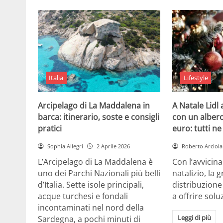
Italia
Lifestyle
Arcipelago di La Maddalena in
A Natale Lidl
barca: itinerario, soste e consigli
con un albero
pratici
euro: tutti n
Sophia Allegri
2 Aprile 2026
Roberto Arciola
L’Arcipelago di La Maddalena è
Con l’avvicin
uno dei Parchi Nazionali più belli
natalizio, la 
d’Italia. Sette isole principali,
distribuzione
acque turchesi e fondali
a offrire solu
incontaminati nel nord della
Leggi di più
Sardegna, a pochi minuti di