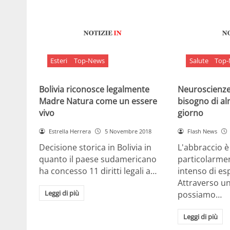
Esteri
Top-News
Salute
Top
Bolivia riconosce legalmente
Neuroscienze:
Madre Natura come un essere
bisogno di al
vivo
giorno
Estrella Herrera
5 Novembre 2018
Flash News
Decisione storica in Bolivia in
L'abbraccio 
quanto il paese sudamericano
particolarme
ha concesso 11 diritti legali a…
intenso di e
Attraverso u
Leggi di più
possiamo…
Leggi di più