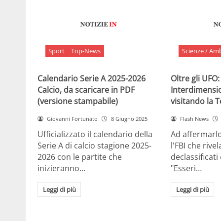
Sport
Top-News
Scienze / Am
Calendario Serie A 2025-2026
Oltre gli UFO:
Calcio, da scaricare in PDF
Interdimensi
(versione stampabile)
visitando la 
Giovanni Fortunato
8 Giugno 2025
Flash News
Ufficializzato il calendario della
Ad affermarl
Serie A di calcio stagione 2025-
l'FBI che rivela
2026 con le partite che
declassificati
inizieranno…
"Esseri…
Leggi di più
Leggi di più