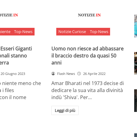
biente
Top-News
Notizie Curiose
Top-News
 Esseri Giganti
Uomo non riesce ad abbassare
onali stanno
il braccio destro da quasi 50
Terra
anni
20 Giugno 2023
Flash News
26 Aprile 2022
o niente meno che
Amar Bharati nel 1973 decise di
 i files
dedicare la sua vita alla divinità
 con il nome
indù 'Shiva'. Per…
Leggi di più