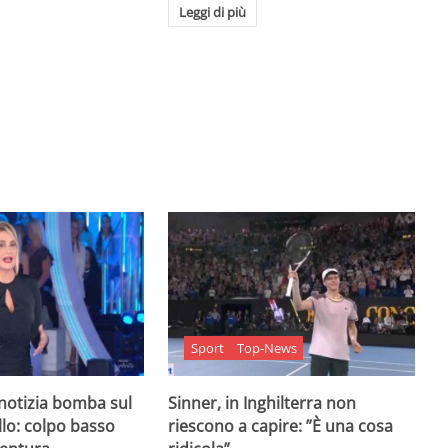
Leggi di più
Sport
Top-News
 notizia bomba sul
Sinner, in Inghilterra non
lo: colpo basso
riescono a capire: ”È una cosa