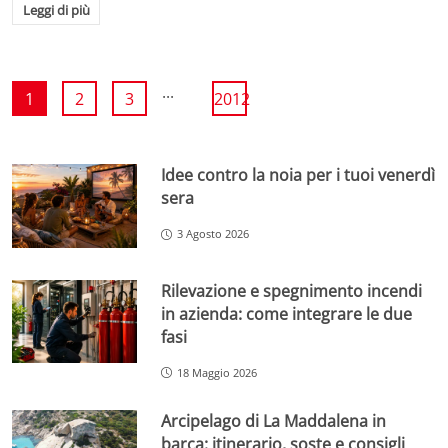
Leggi di più
...
1
2
3
2012
Idee contro la noia per i tuoi venerdì
sera
3 Agosto 2026
Rilevazione e spegnimento incendi
in azienda: come integrare le due
fasi
18 Maggio 2026
Arcipelago di La Maddalena in
barca: itinerario, soste e consigli