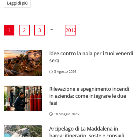
Leggi di più
...
1
2
3
2012
Idee contro la noia per i tuoi venerdì
sera
3 Agosto 2026
Rilevazione e spegnimento incendi
in azienda: come integrare le due
fasi
18 Maggio 2026
Arcipelago di La Maddalena in
barca: itinerario, soste e consigli