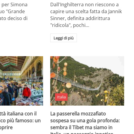
e per Simona
Dall'Inghilterra non riescono a
suo "Grande
capire una scelta fatta da Jannik
tato deciso di
Sinner, definita addirittura
"ridicola", pochi…
Leggi di più
Italia
ttà italiana con il
La passerella mozzafiato
ico più famoso: un
sospesa su una gola profonda:
oprire
sembra il Tibet ma siamo in