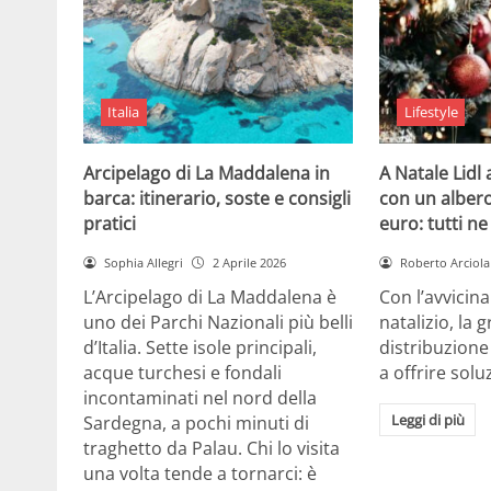
Italia
Lifestyle
Arcipelago di La Maddalena in
A Natale Lidl
barca: itinerario, soste e consigli
con un albero
pratici
euro: tutti n
Sophia Allegri
2 Aprile 2026
Roberto Arciola
L’Arcipelago di La Maddalena è
Con l’avvicin
uno dei Parchi Nazionali più belli
natalizio, la 
d’Italia. Sette isole principali,
distribuzione
acque turchesi e fondali
a offrire solu
incontaminati nel nord della
Leggi di più
Sardegna, a pochi minuti di
traghetto da Palau. Chi lo visita
una volta tende a tornarci: è