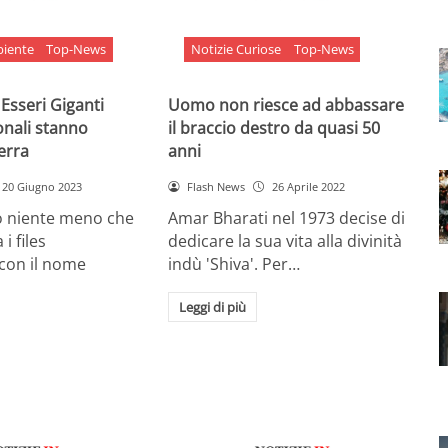
biente
Top-News
Notizie Curiose
Top-News
 Esseri Giganti
Uomo non riesce ad abbassare
onali stanno
il braccio destro da quasi 50
Terra
anni
20 Giugno 2023
Flash News
26 Aprile 2022
o niente meno che
Amar Bharati nel 1973 decise di
 i files
dedicare la sua vita alla divinità
 con il nome
indù 'Shiva'. Per…
Leggi di più