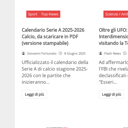
Sport
Top-News
Scienze / Am
Calendario Serie A 2025-2026
Oltre gli UFO:
Calcio, da scaricare in PDF
Interdimensi
(versione stampabile)
visitando la 
Giovanni Fortunato
8 Giugno 2025
Flash News
Ufficializzato il calendario della
Ad affermarl
Serie A di calcio stagione 2025-
l'FBI che rivela
2026 con le partite che
declassificati
inizieranno…
"Esseri…
Leggi di più
Leggi di più