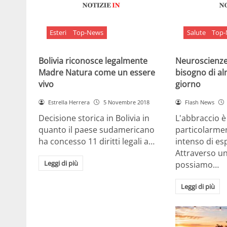
Esteri
Top-News
Salute
Top
Bolivia riconosce legalmente
Neuroscienze:
Madre Natura come un essere
bisogno di al
vivo
giorno
Estrella Herrera
5 Novembre 2018
Flash News
Decisione storica in Bolivia in
L'abbraccio 
quanto il paese sudamericano
particolarme
ha concesso 11 diritti legali a…
intenso di e
Attraverso u
Leggi di più
possiamo…
Leggi di più