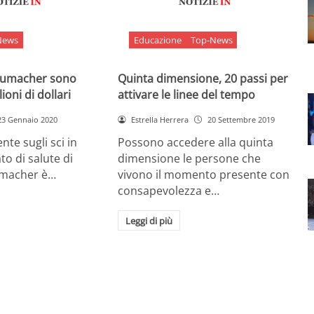
News
Educazione
Top-News
chumacher sono
Quinta dimensione, 20 passi per
ioni di dollari
attivare le linee del tempo
23 Gennaio 2020
Estrella Herrera
20 Settembre 2019
nte sugli sci in
Possono accedere alla quinta
ato di salute di
dimensione le persone che
umacher è…
vivono il momento presente con
consapevolezza e…
Leggi di più