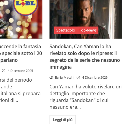
Spettacolo
Top-News
 accende la fantasia
Sandokan, Can Yaman lo ha
 speciale sotto i 20
rivelato solo dopo le riprese: il
e parlano
segreto della serie che nessuno
immagina
4 Dicembre 2025
Ilaria Macchi
4 Dicembre 2025
arsi del periodo
grande
Can Yaman ha voluto rivelare un
 italiana si prepara
dettaglio importante che
zioni di…
riguarda "Sandokan" di cui
nessuno era…
Leggi di più