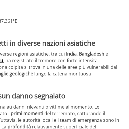
87.361°E
tti in diverse nazioni asiatiche
verse regioni asiatiche, tra cui
India
,
Bangladesh
e
du
, ha registrato il tremore con forte intensità,
a colpita si trova in una delle aree più vulnerabili dal
aglie geologiche
lungo la catena montuosa
essun danno segnalato
nalati danni rilevanti o vittime al momento. Le
ato i
primi momenti
del terremoto, catturando il
Tuttavia, le autorità locali e i team di emergenza sono in
. La
profondità
relativamente superficiale del