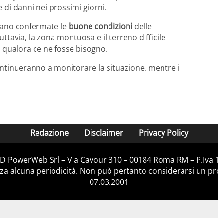
 di danni nei prossimi giorni.
ngano confermate le
buone condizioni
delle
Tuttavia, la zona montuosa e il terreno difficile
 qualora ce ne fosse bisogno.
continueranno a monitorare la situazione, mentre i
Redazione
Disclaimer
Privacy Policy
D&D PowerWeb Srl – Via Cavour 310 – 00184 Roma RM – P.Iva
za alcuna periodicità. Non può pertanto considerarsi un prod
07.03.2001