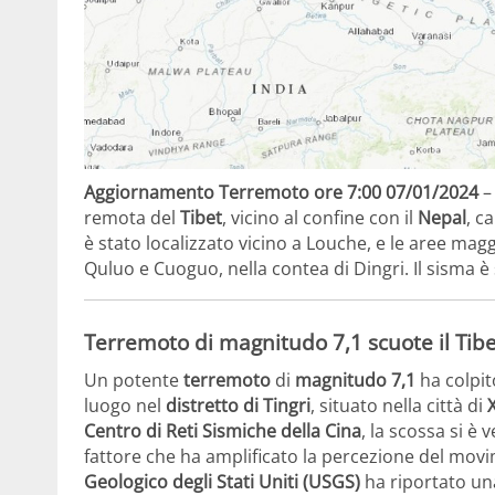
Aggiornamento Terremoto ore 7:00 07/01/2024
–
remota del
Tibet
, vicino al confine con il
Nepal
, c
è stato localizzato vicino a Louche, e le aree ma
Quluo e Cuoguo, nella contea di Dingri. Il sisma è
Terremoto di magnitudo 7,1 scuote il Tibet
Un potente
terremoto
di
magnitudo 7,1
ha colpit
luogo nel
distretto di Tingri
, situato nella città di
Centro di Reti Sismiche della Cina
, la scossa si è 
fattore che ha amplificato la percezione del mov
Geologico degli Stati Uniti (USGS)
ha riportato u