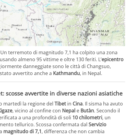
 Un terremoto di magnitudo 7,1 ha colpito una zona
ausando almeno 95 vittime e oltre 130 feriti. L’
epicentro
ggiormente danneggiate sono le città di Changsuo,
 stato avvertito anche a
Kathmandu
, in Nepal.
: scosse avvertite in diverse nazioni asiatiche
o martedì la regione del
Tibet
in
Cina
. Il sisma ha avuto
Xigaze
, vicino al confine con
Nepal
e
Butàn
. Secondo il
verificata a una profondità di soli
10 chilometri
, un
imento tellurico. Scossa confermata dal
Servizio
na
magnitudo di 7,1
, differenza che non cambia