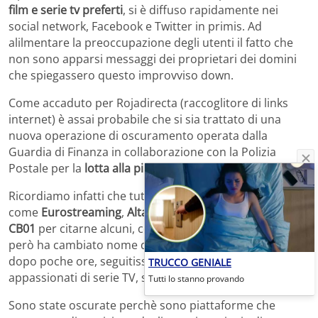
film e serie tv preferti
, si è diffuso rapidamente nei
social network, Facebook e Twitter in primis. Ad
alilmentare la preoccupazione degli utenti il fatto che
non sono apparsi messaggi dei proprietari dei domini
che spiegassero questo improvviso down.
Come accaduto per Rojadirecta (raccoglitore di links
internet) è assai probabile che si sia trattato di una
nuova operazione di oscuramento operata dalla
Guardia di Finanza in collaborazione con la Polizia
Postale per la
lotta alla pirateria on line
.
Ricordiamo infatti che tutti questi siti
streaming film
come
Eurostreaming
,
Altadefinizione
,
Guardaserie
e
CB01
per citarne alcuni, come del resto
Cineblog
, che
però ha cambiato nome del dominio ritornando online
dopo poche ore, seguitissimi da parte degli
TRUCCO GENIALE
appassionati di serie TV, sono illegali.
Tutti lo stanno provando
Sono state oscurate perchè sono piattaforme che