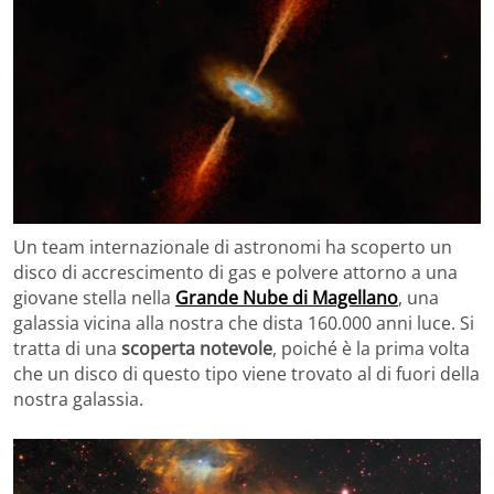
Un team internazionale di astronomi ha scoperto un
disco di accrescimento di gas e polvere attorno a una
giovane stella nella
Grande Nube di Magellano
, una
galassia vicina alla nostra che dista 160.000 anni luce. Si
tratta di una
scoperta notevole
, poiché è la prima volta
che un disco di questo tipo viene trovato al di fuori della
nostra galassia.