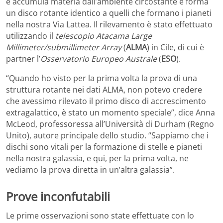
e accumula materia dall’ambiente circostante e forma
un disco rotante identico a quelli che formano i pianeti
nella nostra Via Lattea. Il rilevamento è stato effettuato
utilizzando il
telescopio Atacama Large
Millimeter/submillimeter Array
(
ALMA
) in Cile, di cui è
partner l’
Osservatorio Europeo Australe
(
ESO
).
“Quando ho visto per la prima volta la prova di una
struttura rotante nei dati ALMA, non potevo credere
che avessimo rilevato il primo disco di accrescimento
extragalattico, è stato un momento speciale”, dice Anna
McLeod, professoressa all’Università di Durham (Regno
Unito), autore principale dello studio. “Sappiamo che i
dischi sono vitali per la formazione di stelle e pianeti
nella nostra galassia, e qui, per la prima volta, ne
vediamo la prova diretta in un’altra galassia”.
Prove inconfutabili
Le prime osservazioni sono state effettuate con lo