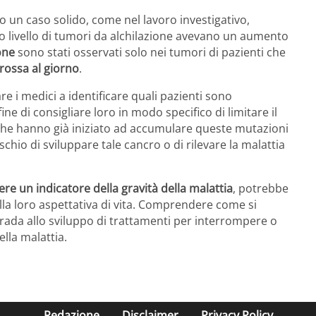
o un caso solido, come nel lavoro investigativo,
to livello di tumori da alchilazione avevano un aumento
ione
sono stati osservati solo nei tumori di pazienti che
rossa al giorno
.
re i medici a identificare quali pazienti sono
ine di consigliare loro in modo specifico di limitare il
 che hanno già iniziato ad accumulare queste mutazioni
schio di sviluppare tale cancro o di rilevare la malattia
sere un indicatore della gravità della malattia
, potrebbe
lla loro aspettativa di vita. Comprendere come si
trada allo sviluppo di trattamenti per interrompere o
ella malattia.
Redazione
Disclaimer
Privacy Policy