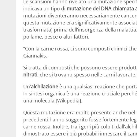
Le scansioni hanno rivelato una mutazione specifi
indicava un tipo di
mutazione del DNA chiamata a
mutazioni diventeranno necessariamente cancero
questa mutazione era significativamente associat
trasformata) prima dell’insorgenza della malattia
pollame, pesce o altri fattori.
“Con la carne rossa, ci sono composti chimici c
Giannakis.
Si tratta di composti che possono essere prodotti 
nitrati
, che si trovano spesso nelle carni lavorate.
Un’
alchilazione
è una qualsiasi reazione che porta
In sintesi organica è una reazione cruciale perch
una molecola [Wikipedia].
Questa mutazione era molto presente anche nel co
precedenti hanno suggerito fosse fortemente leg
carne rossa. Inoltre, tra i geni più colpiti dall’alc
dimostrato essere i più probabili innescare il ca