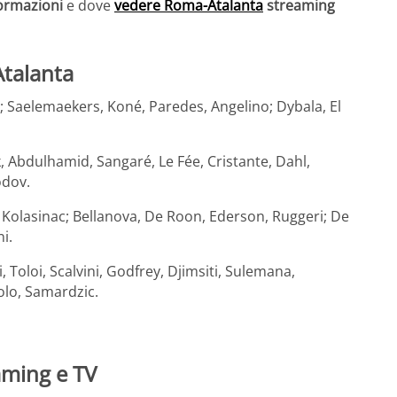
formazioni
e dove
vedere Roma-Atalanta
streaming
Atalanta
a; Saelemaekers, Koné, Paredes, Angelino; Dybala, El
k, Abdulhamid, Sangaré, Le Fée, Cristante, Dahl,
odov.
 Kolasinac; Bellanova, De Roon, Ederson, Ruggeri; De
i.
, Toloi, Scalvini, Godfrey, Djimsiti, Sulemana,
iolo, Samardzic.
aming e TV