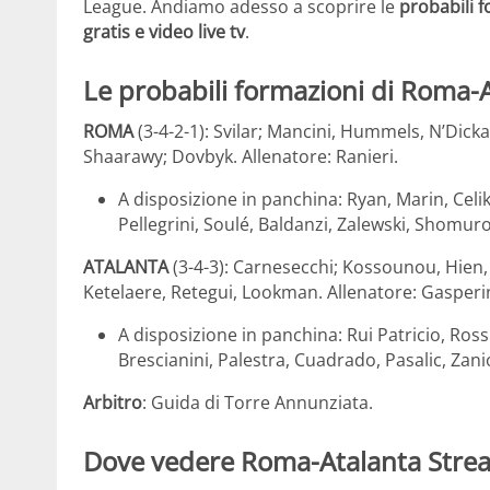
League. Andiamo adesso a scoprire le
probabili 
gratis e video live tv
.
Le probabili formazioni di Roma-
ROMA
(3-4-2-1): Svilar; Mancini, Hummels, N’Dick
Shaarawy; Dovbyk. Allenatore: Ranieri.
A disposizione in panchina: Ryan, Marin, Celi
Pellegrini, Soulé, Baldanzi, Zalewski, Shomur
ATALANTA
(3-4-3): Carnesecchi; Kossounou, Hien,
Ketelaere, Retegui, Lookman. Allenatore: Gasperin
A disposizione in panchina: Rui Patricio, Rossi
Brescianini, Palestra, Cuadrado, Pasalic, Zan
Arbitro
: Guida di Torre Annunziata.
Dove vedere Roma-Atalanta Stre