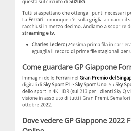
questa sul circuito di
Suzuka
.
Tutti si aspettano che ottenga i punti necessari 
La
Ferrari
comunque c’è: sulla griglia abbiamo il s
racchiusi in mezzo decimo. Andiamo a scoprire 
streaming e tv
.
Charles Leclerc
(24esima prima fila in carrie
eguaglia il record di prime file stagionali per 
Come guardare GP Giappone Formu
Immagini delle
Ferrari
nel
Gran Premio del Singa
digitali di
Sky Sport F1
e
Sky Sport Uno
. Su
Sky Sp
dello sport in 4K HDR (sul 213 per i clienti Sky Q v
visione in assoluto di tutti i Gran Premi. Semafori
ottobre 2022.
Dove vedere GP Giappone 2022 F1
Online