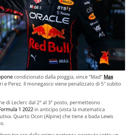
ppone
condizionato dalla pioggia, vince “Mad”
Max
ri e Perez. Il monegasco viene penalizzato di 5″ subito
one di Leclerc dal 2° al 3° posto, permetteono
Formula 1 2022
in anticipo (vista la matematica
cutiva. Quarto Ocon (Alpine) che tiene a bada Lewis
o.
 dopo tre ore dalla prima partenza avvenuta sotto un