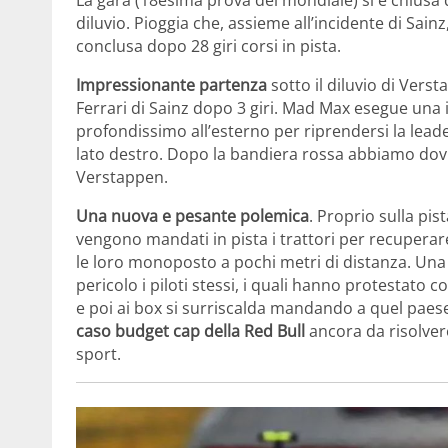
diluvio. Pioggia che, assieme all’incidente di Sain
conclusa dopo 28 giri corsi in pista.
Impressionante partenza
sotto il diluvio di Vers
Ferrari di Sainz dopo 3 giri. Mad Max esegue una 
profondissimo all’esterno per riprendersi la leade
lato destro. Dopo la bandiera rossa abbiamo dov
Verstappen.
Una nuova e pesante polemica
. Proprio sulla pi
vengono mandati in pista i trattori per recuperare
le loro monoposto a pochi metri di distanza. Una
pericolo i piloti stessi, i quali hanno protestato 
e poi ai box si surriscalda mandando a quel paese 
caso budget cap della Red Bull
ancora da risolver
sport.