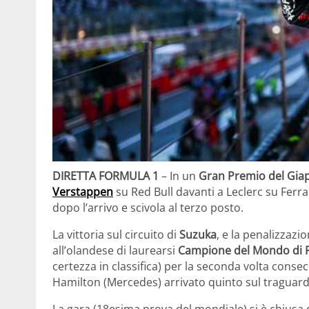
DIRETTA FORMULA 1
– In un
Gran Premio del Gia
Verstappen
su Red Bull davanti a Leclerc su Ferra
dopo l’arrivo e scivola al terzo posto.
La vittoria sul circuito di
Suzuka
, e la penalizzazi
all’olandese di laurearsi
Campione del Mondo di 
certezza in classifica) per la seconda volta conse
Hamilton (Mercedes) arrivato quinto sul traguard
La gara (18esima prova del mondiale) si è chiusa