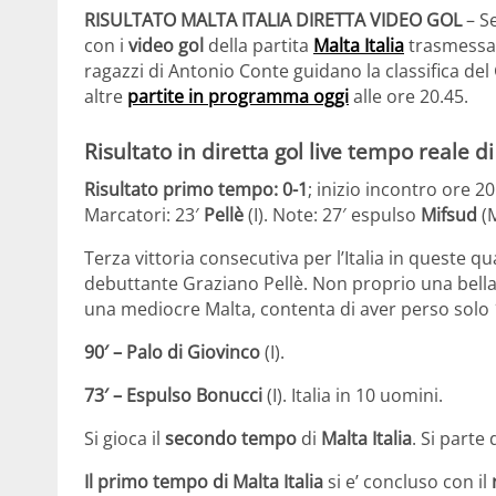
RISULTATO MALTA ITALIA DIRETTA VIDEO GOL
– S
con i
video gol
della partita
Malta Italia
trasmessa
ragazzi di Antonio Conte guidano la classifica d
altre
partite in programma oggi
alle ore 20.45.
Risultato in diretta gol live tempo reale d
Risultato primo tempo: 0-1
; inizio incontro ore 2
Marcatori: 23′
Pellè
(I). Note: 27′ espulso
Mifsud
(M
Terza vittoria consecutiva per l’Italia in queste qua
debuttante Graziano Pellè. Non proprio una bella 
una mediocre Malta, contenta di aver perso solo 
90′ – Palo di Giovinco
(I).
73′ – Espulso Bonucci
(I). Italia in 10 uomini.
Si gioca il
secondo tempo
di
Malta Italia
. Si parte
Il primo tempo di Malta Italia
si e’ concluso con il