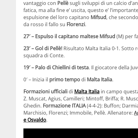
vantaggio con
Pellè
sugli sviluppi di un calcio d’
fatica, ma alla fine e’ uscita, questo e’ l’importan
espulsione del loro capitano
Mifsud
, che secondo 
da rosso il fallo su
Florenzi
.
27′ – Espulso il capitano maltese Mifsud
(M) per fa
23′ – Gol di Pellè!
Risultato Malta Italia 0-1. Sotto r
squadra di Conte.
19′ – Palo di Chiellini di testa
. Il giocatore della Ju
0′ – Inizia il
primo tempo
di
Malta Italia
.
Formazioni ufficiali
di
Malta Italia
in campo questa 
Z. Muscat, Agius, Camilleri; Mintoff, Briffa; R. Mus
Ghedin.
Formazione ITALIA
(4-4-2): Buffon; Darmia
Marchisio, Florenzi; Immobile, Pellè. Allenatore:
A
e Osvaldo
.