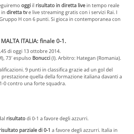
eguiremo
oggi
il
risultato in diretta live
in tempo reale
 in
diretta tv
e live streaming gratis con i servizi Rai. I
el Gruppo H con 6 punti. Si gioca in contemporanea con
i MALTA ITALIA: finale 0-1.
0.45 di oggi 13 ottobre 2014.
), 73′ espulso
Bonucci
(I). Arbitro: Hategan (Romania).
lificazioni. 9 punti in classifica grazie ad un gol del
prestazione quella della formazione italiana davanti a
1-0 contro una forte squadra.
 dal
risultato
di 0-1 a favore degli azzurri.
risultato parziale di 0-1
a favore degli azzurri. Italia in