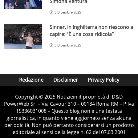
Simona Ventura
3 Dicembre 2025
Sinner, in Inghilterra non riescono a
capire: ”È una cosa ridicola”
3 Dicembre 2025
Redazione
Disclaimer
Privacy Policy
Copyright © 2025 Notiziein.it proprietà di D&D
PowerWeb Srl – Via Cavour 310 – 00184 Roma RM – P.Iva
15336031008 – Questo blog non è una testata
giornalistica, in quanto viene aggiornato senza alcuna
periodicità. Non può pertanto considerarsi un prodotto
editoriale ai sensi della legge n. 62 del 07.03.2001