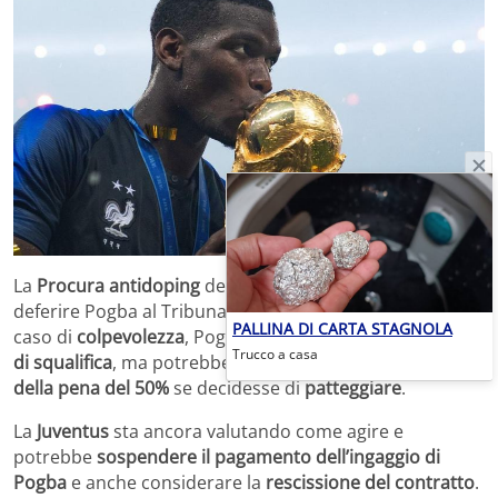
La
Procura antidoping
deciderà se archiviare il caso o
deferire Pogba al Tribunale nazionale antidoping. In
PALLINA DI CARTA STAGNOLA
caso di
colpevolezza
, Pogba rischia fino a
quattro anni
Trucco a casa
di squalifica
, ma potrebbe beneficiare di una
riduzione
della pena del 50%
se decidesse di
patteggiare
.
La
Juventus
sta ancora valutando come agire e
potrebbe
sospendere il pagamento dell’ingaggio di
Pogba
e anche considerare la
rescissione del contratto
.