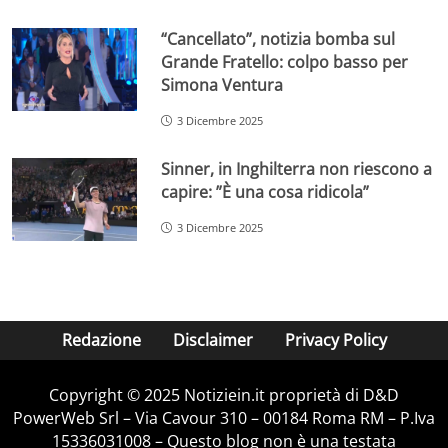
“Cancellato”, notizia bomba sul
Grande Fratello: colpo basso per
Simona Ventura
3 Dicembre 2025
Sinner, in Inghilterra non riescono a
capire: ”È una cosa ridicola”
3 Dicembre 2025
Redazione
Disclaimer
Privacy Policy
Copyright © 2025 Notiziein.it proprietà di D&D
PowerWeb Srl – Via Cavour 310 – 00184 Roma RM – P.Iva
15336031008 – Questo blog non è una testata