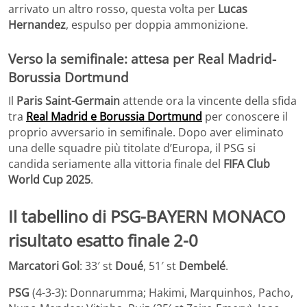
arrivato un altro rosso, questa volta per
Lucas
Hernandez
, espulso per doppia ammonizione.
Verso la semifinale: attesa per Real Madrid-
Borussia Dortmund
Il
Paris Saint-Germain
attende ora la vincente della sfida
tra
Real Madrid e Borussia Dortmund
per conoscere il
proprio avversario in semifinale. Dopo aver eliminato
una delle squadre più titolate d’Europa, il PSG si
candida seriamente alla vittoria finale del
FIFA Club
World Cup 2025
.
Il tabellino di PSG-BAYERN MONACO
risultato esatto finale 2-0
Marcatori Gol
: 33′ st
Doué
, 51′ st
Dembelé
.
PSG
(4-3-3): Donnarumma; Hakimi, Marquinhos, Pacho,