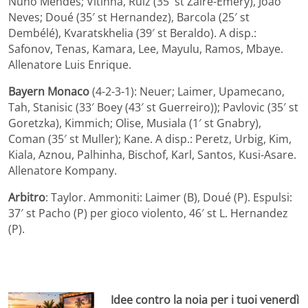
Nuno Mendes; Vitinha, Ruiz (35′ st Zaire-Emery), Joao
Neves; Doué (35′ st Hernandez), Barcola (25′ st
Dembélé), Kvaratskhelia (39′ st Beraldo). A disp.:
Safonov, Tenas, Kamara, Lee, Mayulu, Ramos, Mbaye.
Allenatore Luis Enrique.
Bayern Monaco
(4-2-3-1): Neuer; Laimer, Upamecano,
Tah, Stanisic (33′ Boey (43′ st Guerreiro)); Pavlovic (35′ st
Goretzka), Kimmich; Olise, Musiala (1′ st Gnabry),
Coman (35′ st Muller); Kane. A disp.: Peretz, Urbig, Kim,
Kiala, Aznou, Palhinha, Bischof, Karl, Santos, Kusi-Asare.
Allenatore Kompany.
Arbitro
: Taylor. Ammoniti: Laimer (B), Doué (P). Espulsi:
37′ st Pacho (P) per gioco violento, 46′ st L. Hernandez
(P).
Idee contro la noia per i tuoi venerdì