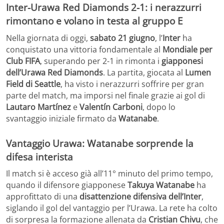
Inter-Urawa Red Diamonds 2-1: i nerazzurri
rimontano e volano in testa al gruppo E
Nella giornata di oggi,
sabato 21 giugno
, l’
Inter
ha
conquistato una vittoria fondamentale al
Mondiale per
Club FIFA
, superando per 2-1 in rimonta i
giapponesi
dell’Urawa Red Diamonds
. La partita, giocata al
Lumen
Field di Seattle
, ha visto i nerazzurri soffrire per gran
parte del match, ma imporsi nel finale grazie ai gol di
Lautaro Martínez
e
Valentín Carboni
, dopo lo
svantaggio iniziale firmato da
Watanabe
.
Vantaggio Urawa: Watanabe sorprende la
difesa interista
Il match si è acceso già all’11° minuto del primo tempo,
quando il difensore giapponese
Takuya Watanabe
ha
approfittato di una
disattenzione difensiva dell’Inter
,
siglando il gol del vantaggio per l’Urawa. La rete ha colto
di sorpresa la formazione allenata da
Cristian Chivu
, che