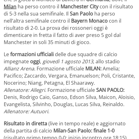
Milan
ha perso contro il
Manchester City
con il risultato
di 5-3 nella sua semifinale. Il
San Paolo
ha perso
nell’altra semifinale contro il
Bayern Monaco
con il
risultato di 2-0. La prova dei rossoneri oggi è
dimenticare in fretta il fatto di aver preso 5 gol dal
Manchester in soli 35 minuti di gioco.
Le
formazioni ufficiali
delle due squadre di calcio
impegnate
oggi
,
giovedì 1 agosto 2013
, allo stadio
Allianz Arena
. Formazione ufficiale
MILAN:
Amelia;
Pacifico; Zaccardo, Vergara, Emanuelson; Poli, Cristante,
Nocerino; Niang, Petagna, El Shaarawy.
Allenatore:
Allegri
. Formazione ufficiale
SAN PAOLO:
Denis, Rodrigo Caio, Ganso, Edson Silva, Maicon, Aloisio,
Evangelista, Silvinho, Douglas, Lucas Silva, Reinaldo.
Allenatore: Autuori
.
Risultato in diretta
(live in tempo reale) e aggiornato
della partita di calcio
Milan-San Paolo: finale 1-0
(risultato primo tempo 0-0; inizio incontro ore 18:15).