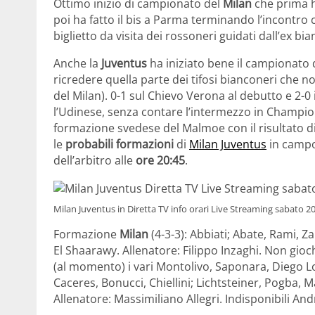
Ottimo inizio di campionato del
Milan
che prima ha
poi ha fatto il bis a Parma terminando l’incontro co
biglietto da visita dei rossoneri guidati dall’ex bi
Anche la
Juventus
ha iniziato bene il campionato d
ricredere quella parte dei tifosi bianconeri che no
del Milan). 0-1 sul Chievo Verona al debutto e 2-0 
l’Udinese, senza contare l’intermezzo in Champio
formazione svedese del Malmoe con il risultato d
le
probabili formazioni
di
Milan Juventus
in camp
dell’arbitro alle
ore 20:45
.
Milan Juventus in Diretta TV info orari Live Streaming sabato 
Formazione
Milan
(4-3-3): Abbiati; Abate, Rami, Z
El Shaarawy. Allenatore: Filippo Inzaghi. Non gioc
(al momento) i vari Montolivo, Saponara, Diego 
Caceres, Bonucci, Chiellini; Lichtsteiner, Pogba, 
Allenatore: Massimiliano Allegri. Indisponibili An