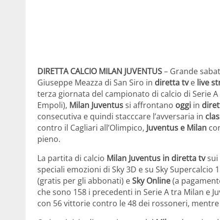
DIRETTA CALCIO MILAN JUVENTUS
– Grande sabato
Giuseppe Meazza di San Siro in
diretta tv
e
live s
terza giornata del campionato di calcio di Serie A
Empoli),
Milan Juventus
si affrontano
oggi
in
diret
consecutiva e quindi stacccare l’avversaria in
clas
contro il Cagliari all’Olimpico,
Juventus e Milan
con
pieno.
La partita di calcio
Milan Juventus in diretta tv
sui 
speciali emozioni di Sky 3D e su Sky Supercalcio 
(gratis per gli abbonati) e
Sky Online
(a pagamento 
che sono 158 i precedenti in Serie A tra Milan e J
con 56 vittorie contro le 48 dei rossoneri, mentre