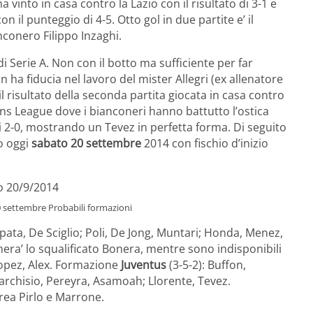
 vinto in casa contro la Lazio con il risultato di 3-1 e
n il punteggio di 4-5. Otto gol in due partite e’ il
anconero Filippo Inzaghi.
i Serie A. Non con il botto ma sufficiente per far
n ha fiducia nel lavoro del mister Allegri (ex allenatore
il risultato della seconda partita giocata in casa contro
ns League dove i bianconeri hanno battutto l’ostica
i 2-0, mostrando un Tevez in perfetta forma. Di seguito
o oggi
sabato 20 settembre
2014 con fischio d’inizio
20 settembre Probabili formazioni
apata, De Sciglio; Poli, De Jong, Muntari; Honda, Menez,
hera’ lo squalificato Bonera, mentre sono indisponibili
Lopez, Alex. Formazione
Juventus
(3-5-2): Buffon,
Marchisio, Pereyra, Asamoah; Llorente, Tevez.
drea Pirlo e Marrone.