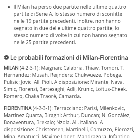
Il Milan ha perso due partite nelle ultime quattro
partite di Serie A, lo stesso numero di sconfitte
nelle 19 partite precedenti. Inoltre, non hanno
segnato in due delle ultime quattro partite, lo
stesso numero di volte in cui non hanno segnato
nelle 25 partite precedenti.
⚽ Le probabili formazioni di Milan-Fiorentina
MILAN
(4-2-3-1): Maignan; Calabria, Thiaw, Tomori, T.
Hernandez; Musah, Reijnders; Chukwueze, Pobega,
Pulisic; Jovic. All. Pioli. A disposizione: Mirante, Nava,
Simic, Florenzi, Bartesaghi, Adli, Krunic, Loftus-Cheek,
Romero, Chaka Traoré, Camarda.
FIORENTINA
(4-2-3-1): Terracciano; Parisi, Milenkovic,
Martinez Quarta, Biraghi; Arthur, Duncan; N. González,
Bonaventura, Brekalo; Nzola. All. Italiano. A
disposizione: Christensen, Martinelli, Comuzzo, Pierozzi,
Mina, Amatucci, Maxime Lopez, Mandragora, Infantino,