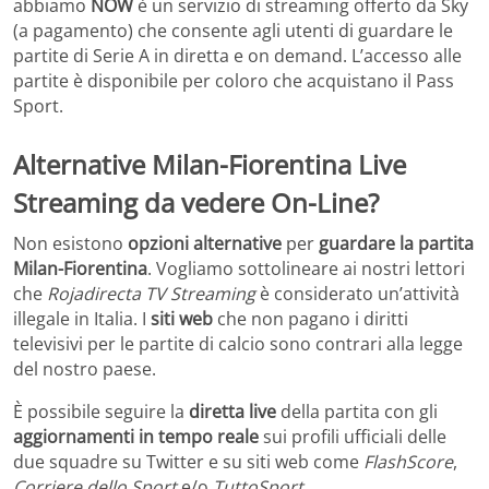
abbiamo
NOW
è un servizio di streaming offerto da Sky
(a pagamento) che consente agli utenti di guardare le
partite di Serie A in diretta e on demand. L’accesso alle
partite è disponibile per coloro che acquistano il Pass
Sport.
Alternative Milan-Fiorentina Live
Streaming da vedere On-Line?
Non esistono
opzioni alternative
per
guardare la partita
Milan-Fiorentina
. Vogliamo sottolineare ai nostri lettori
che
Rojadirecta TV Streaming
è considerato un’attività
illegale in Italia. I
siti web
che non pagano i diritti
televisivi per le partite di calcio sono contrari alla legge
del nostro paese.
È possibile seguire la
diretta live
della partita con gli
aggiornamenti in tempo reale
sui profili ufficiali delle
due squadre su Twitter e su siti web come
FlashScore
,
Corriere dello Sport
e/o
TuttoSport
.