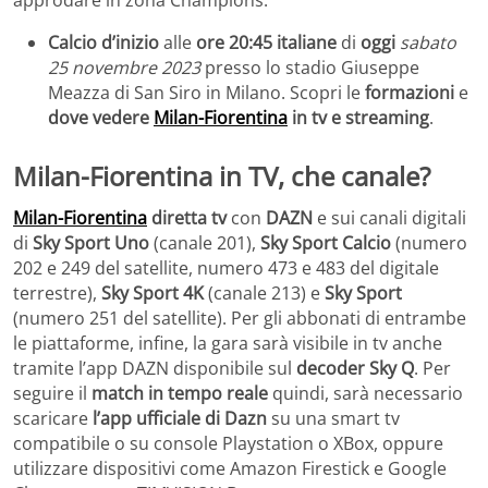
approdare in zona Champions.
Calcio d’inizio
alle
ore 20:45 italiane
di
oggi
sabato
25 novembre 2023
presso lo stadio Giuseppe
Meazza di San Siro in Milano. Scopri le
formazioni
e
dove vedere
Milan-Fiorentina
in tv e streaming
.
Milan-Fiorentina in TV, che canale?
Milan-Fiorentina
diretta tv
con
DAZN
e sui canali digitali
di
Sky Sport Uno
(canale 201),
Sky Sport Calcio
(numero
202 e 249 del satellite, numero 473 e 483 del digitale
terrestre),
Sky Sport 4K
(canale 213) e
Sky Sport
(numero 251 del satellite). Per gli abbonati di entrambe
le piattaforme, infine, la gara sarà visibile in tv anche
tramite l’app DAZN disponibile sul
decoder Sky Q
. Per
seguire il
match in tempo reale
quindi, sarà necessario
scaricare
l’app ufficiale di Dazn
su una smart tv
compatibile o su console Playstation o XBox, oppure
utilizzare dispositivi come Amazon Firestick e Google