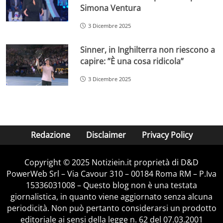
Simona Ventura
3 Dicembre 2025
Sinner, in Inghilterra non riescono a
capire: ”È una cosa ridicola”
3 Dicembre 2025
Redazione
Disclaimer
Privacy Policy
Copyright © 2025 Notiziein.it proprietà di D&D
PowerWeb Srl – Via Cavour 310 – 00184 Roma RM – P.Iva
15336031008 – Questo blog non è una testata
giornalistica, in quanto viene aggiornato senza alcuna
periodicità. Non può pertanto considerarsi un prodotto
editoriale ai sensi della legge n. 62 del 07.03.2001