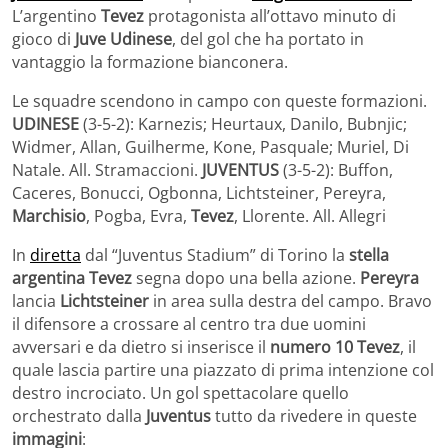
L’argentino
Tevez
protagonista all’ottavo minuto di
gioco di
Juve Udinese
, del gol che ha portato in
vantaggio la formazione bianconera.
Le squadre scendono in campo con queste formazioni.
UDINESE
(3-5-2): Karnezis; Heurtaux, Danilo, Bubnjic;
Widmer, Allan, Guilherme, Kone, Pasquale; Muriel, Di
Natale. All. Stramaccioni.
JUVENTUS
(3-5-2): Buffon,
Caceres, Bonucci, Ogbonna, Lichtsteiner, Pereyra,
Marchisio
, Pogba, Evra,
Tevez
, Llorente. All. Allegri
In
diretta
dal “Juventus Stadium” di Torino la
stella
argentina Tevez
segna dopo una bella azione.
Pereyra
lancia
Lichtsteiner
in area sulla destra del campo. Bravo
il difensore a crossare al centro tra due uomini
avversari e da dietro si inserisce il
numero 10 Tevez
, il
quale lascia partire una piazzato di prima intenzione col
destro incrociato. Un gol spettacolare quello
orchestrato dalla
Juventus
tutto da rivedere in queste
immagini
: