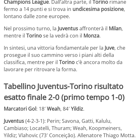
Champions League
. Dall’altra parte, il
Torino
rimane
fermo a 14 punti e si trova in
undicesima posizione
,
lontano dalle zone europee.
Nel prossimo turno, la
Juventus
affronterà il
Milan
,
mentre il
Torino
se la vedrà con il
Monza
.
In sintesi, una vittoria fondamentale per la
Juve
, che
prosegue il suo cammino verso i piani alti della
classifica, mentre per il
Torino
c’è ancora molto da
lavorare per ritrovare la forma.
Tabellino Juventus-Torino risultato
esatto finale 2-0 (primo tempo 1-0)
Marcatori Gol
: 18′
Weah
, 84′
Yildiz
.
Juventus
(4-2-3-1): Perin; Savona, Gatti, Kalulu,
Cambiaso; Locatelli, Thuram; Weah, Koopmeiners,
Yildiz; Vlahovic (73′ Conceição). Allenatore Thiago Motta.