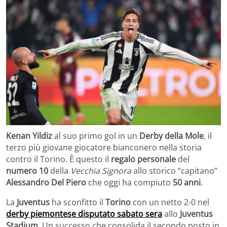
Kenan Yildiz
al suo primo gol in un
Derby della Mole
, il
terzo più giovane giocatore bianconero nella storia
contro il Torino. È questo il
regalo personale
del
numero 10
della
Vecchia Signora
allo storico “capitano”
Alessandro Del Piero
che oggi ha compiuto
50 anni
.
La
Juventus
ha sconfitto il
Torino
con un netto 2-0 nel
derby piemontese disputato sabato sera
allo
Juventus
Stadium
. Un successo che consolida il secondo posto in